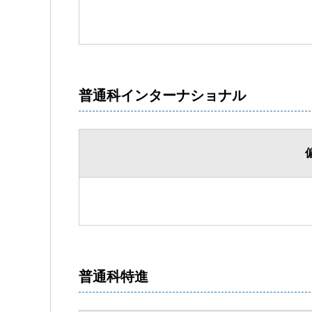
普通科インターナショナル
普通科特進