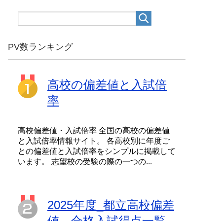
PV数ランキング
高校の偏差値と入試倍
率
高校偏差値・入試倍率 全国の高校の偏差値
と入試倍率情報サイト。 各高校別に年度ご
との偏差値と入試倍率をシンプルに掲載して
います。 志望校の受験の際の一つの...
2025年度_都立高校偏差
値、合格入試得点一覧