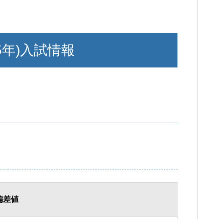
5年)入試情報
偏差値