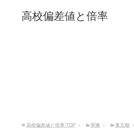
高校偏差値と倍率
高校偏差値と倍率
TOP
関東
東京都