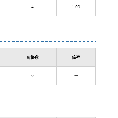
4
1.00
合格数
倍率
0
ー