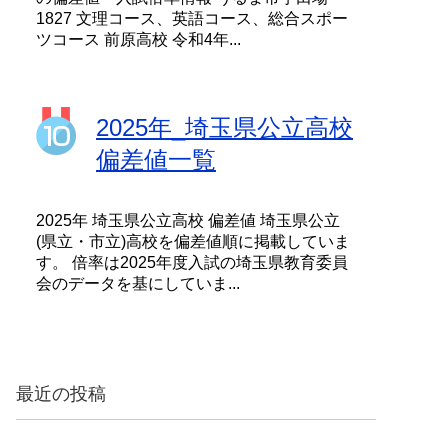
1827 文理コース、英語コース、総合スポー
ツコース 前原高校 令和4年...
2025年_埼玉県公立高校
偏差値一覧
2025年 埼玉県公立高校 偏差値 埼玉県公立
(県立・市立)高校を偏差値順に掲載していま
す。 倍率は2025年度入試の埼玉県教育委員
会のデータを基にしていま...
最近の投稿