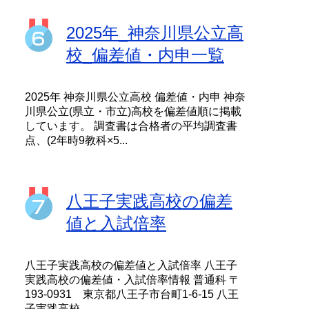
2025年_神奈川県公立高
校_偏差値・内申一覧
2025年 神奈川県公立高校 偏差値・内申 神奈
川県公立(県立・市立)高校を偏差値順に掲載
しています。 調査書は合格者の平均調査書
点、(2年時9教科×5...
八王子実践高校の偏差
値と入試倍率
八王子実践高校の偏差値と入試倍率 八王子
実践高校の偏差値・入試倍率情報 普通科 〒
193-0931 東京都八王子市台町1-6-15 八王
子実践高校 ...