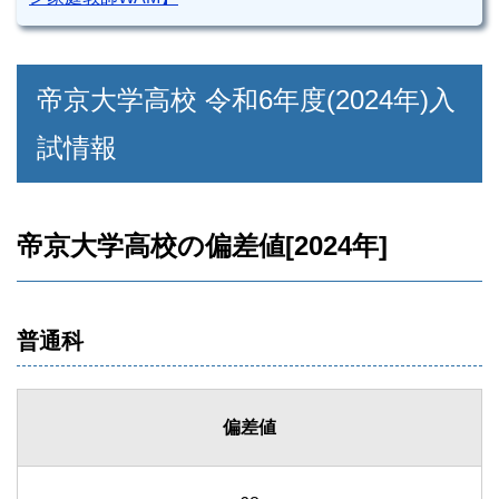
帝京大学高校 令和6年度(2024年)入
試情報
帝京大学高校の偏差値[2024年]
普通科
偏差値