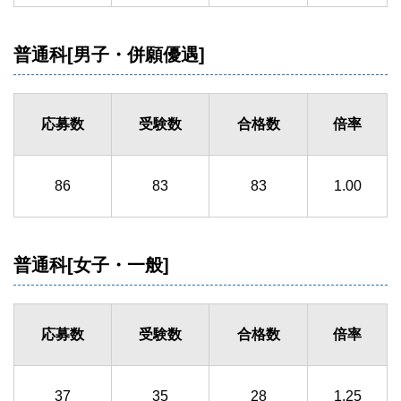
普通科[男子・併願優遇]
応募数
受験数
合格数
倍率
86
83
83
1.00
普通科[女子・一般]
応募数
受験数
合格数
倍率
37
35
28
1.25