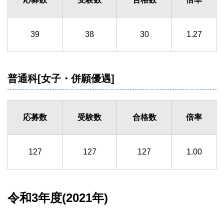
39
38
30
1.27
普通科[女子・併願優遇]
応募数
受験数
合格数
倍率
127
127
127
1.00
令和3年度(2021年)