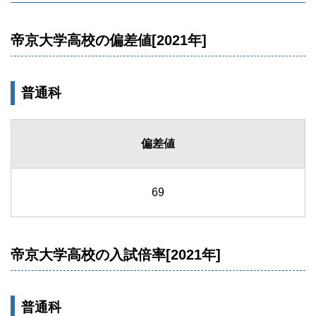
帝京大学高校の偏差値[2021年]
普通科
偏差値
69
帝京大学高校の入試倍率[2021年]
普通科