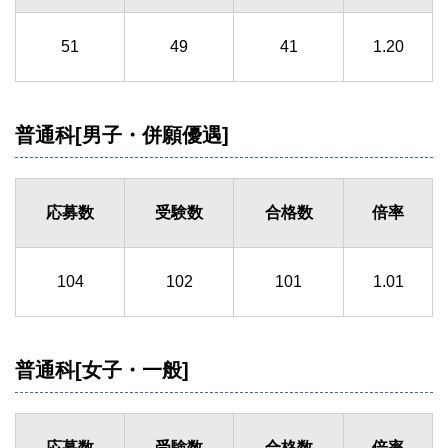
51
49
41
1.20
普通科[男子・併願優遇]
応募数
受験数
合格数
倍率
104
102
101
1.01
普通科[女子・一般]
応募数
受験数
合格数
倍率