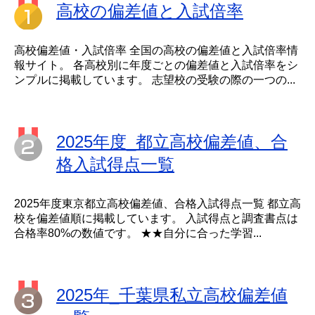
高校の偏差値と入試倍率
高校偏差値・入試倍率 全国の高校の偏差値と入試倍率情
報サイト。 各高校別に年度ごとの偏差値と入試倍率をシ
ンプルに掲載しています。 志望校の受験の際の一つの...
2025年度_都立高校偏差値、合
格入試得点一覧
2025年度東京都立高校偏差値、合格入試得点一覧 都立高
校を偏差値順に掲載しています。 入試得点と調査書点は
合格率80%の数値です。 ★★自分に合った学習...
2025年_千葉県私立高校偏差値