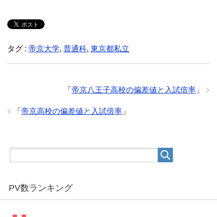
タグ :
帝京大学
,
普通科
,
東京都私立
「
帝京八王子高校の偏差値と入試倍率
」
「
帝京高校の偏差値と入試倍率
」
PV数ランキング