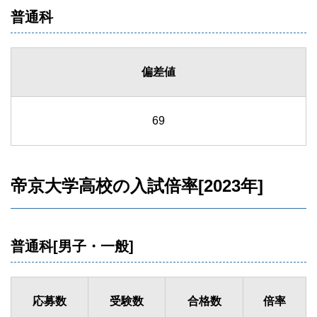
普通科
偏差値
69
帝京大学高校の入試倍率[2023年]
普通科[男子・一般]
応募数
受験数
合格数
倍率