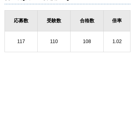
応募数
受験数
合格数
倍率
117
110
108
1.02