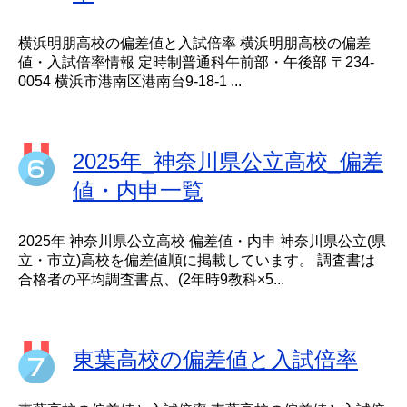
横浜明朋高校の偏差値と入試倍率 横浜明朋高校の偏差
値・入試倍率情報 定時制普通科午前部・午後部 〒234-
0054 横浜市港南区港南台9-18-1 ...
2025年_神奈川県公立高校_偏差
値・内申一覧
2025年 神奈川県公立高校 偏差値・内申 神奈川県公立(県
立・市立)高校を偏差値順に掲載しています。 調査書は
合格者の平均調査書点、(2年時9教科×5...
東葉高校の偏差値と入試倍率