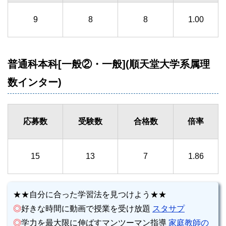
9
8
8
1.00
普通科本科[一般②・一般](順天堂大学系属理
数インター)
応募数
受験数
合格数
倍率
15
13
7
1.86
★★自分に合った学習法を見つけよう★★
◎
好きな時間に動画で授業を受け放題
スタサプ
◎
学力を最大限に伸ばすマンツーマン指導
家庭教師の