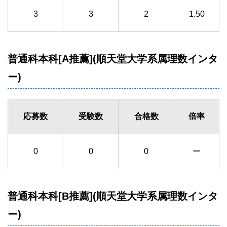
3
3
2
1.50
普通科本科[A推薦](順天堂大学系属理数インタ
ー)
応募数
受験数
合格数
倍率
0
0
0
ー
普通科本科[B推薦](順天堂大学系属理数インタ
ー)