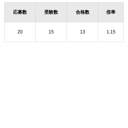
応募数
受験数
合格数
倍率
20
15
13
1.15