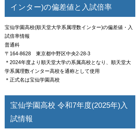
インター)の偏差値と入試倍率
宝仙学園高校(順天堂大学系属理数インター)の偏差値・入
試倍率情報
普通科
〒164-8628 東京都中野区中央2-28-3
＊2024年度より順天堂大学の系属高校となり、順天堂大
学系属理数インター高校を通称として使用
＊正式名は宝仙学園高校
宝仙学園高校 令和7年度(2025年)入
試情報