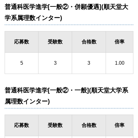
普通科医学進学[一般②・併願優遇](順天堂大
学系属理数インター)
応募数
受験数
合格数
倍率
5
3
3
1.00
普通科医学進学[一般②・一般](順天堂大学系
属理数インター)
応募数
受験数
合格数
倍率