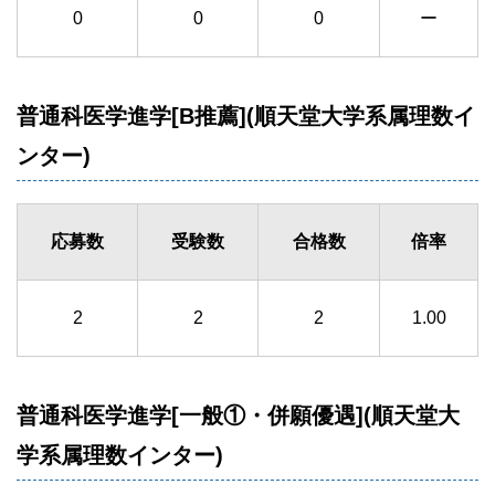
0
0
0
ー
普通科医学進学[B推薦](順天堂大学系属理数イ
ンター)
応募数
受験数
合格数
倍率
2
2
2
1.00
普通科医学進学[一般①・併願優遇](順天堂大
学系属理数インター)