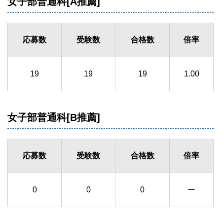
女子部普通科[A推薦]
応募数
受験数
合格数
倍率
19
19
19
1.00
女子部普通科[B推薦]
応募数
受験数
合格数
倍率
0
0
0
ー