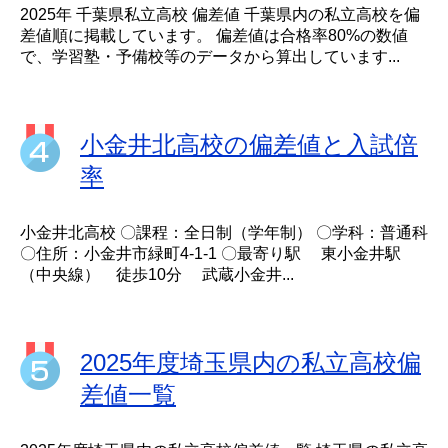
2025年 千葉県私立高校 偏差値 千葉県内の私立高校を偏
差値順に掲載しています。 偏差値は合格率80%の数値
で、学習塾・予備校等のデータから算出しています...
小金井北高校の偏差値と入試倍
率
小金井北高校 〇課程：全日制（学年制） 〇学科：普通科
〇住所：小金井市緑町4-1-1 〇最寄り駅 東小金井駅
（中央線） 徒歩10分 武蔵小金井...
2025年度埼玉県内の私立高校偏
差値一覧