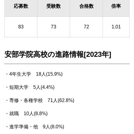
応募数
受験数
合格数
倍率
83
73
72
1.01
安部学院高校の進路情報[2023年]
・4年生大学 18人(15.9%)
・短期大学 5人(4.4%)
・専修・各種学校 71人(62.8%)
・就職 10人(8.8%)
・進学準備・他 9人(8.0%)