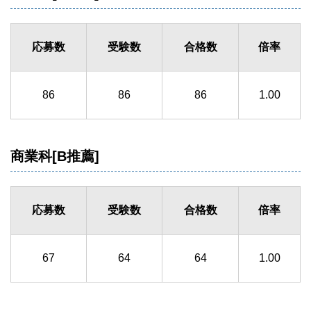
応募数
受験数
合格数
倍率
86
86
86
1.00
商業科[B推薦]
応募数
受験数
合格数
倍率
67
64
64
1.00