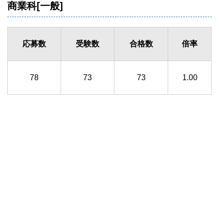
商業科[一般]
応募数
受験数
合格数
倍率
78
73
73
1.00