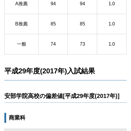
A推薦
94
94
1.0
B推薦
85
85
1.0
一般
74
73
1.0
平成29年度(2017年)入試結果
安部学院高校の偏差値[平成29年度(2017年)]
商業科