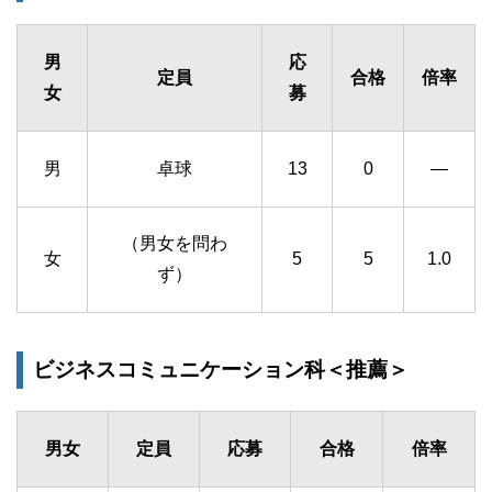
男
応
定員
合格
倍率
女
募
男
卓球
13
0
―
（男女を問わ
女
5
5
1.0
ず）
ビジネスコミュニケーション科＜推薦＞
男女
定員
応募
合格
倍率