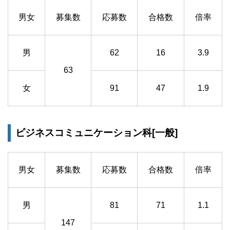
男女
募集数
応募数
合格数
倍率
男
62
16
3.9
63
女
91
47
1.9
ビジネスコミュニケーション科[一般]
男女
募集数
応募数
合格数
倍率
男
81
71
1.1
147