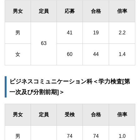
男女
定員
応募
合格
倍率
男
41
19
2.2
63
女
60
44
1.4
ビジネスコミュニケーション科＜学力検査[第
一次及び分割前期]＞
男女
定員
受検
合格
倍率
男
74
74
1.0