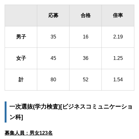
応募
合格
倍率
男子
35
16
2.19
女子
45
36
1.25
計
80
52
1.54
一次選抜(学力検査)[ビジネスコミュニケーショ
ン科]
募集人員：男女123名