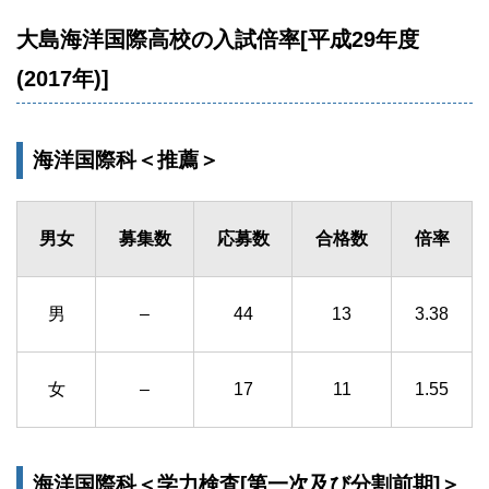
大島海洋国際高校の入試倍率[平成29年度
(2017年)]
海洋国際科＜推薦＞
男女
募集数
応募数
合格数
倍率
男
–
44
13
3.38
女
–
17
11
1.55
海洋国際科＜学力検査[第一次及び分割前期]＞