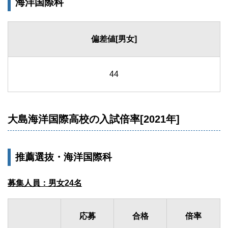
海洋国際科
偏差値[男女]
44
大島海洋国際高校の入試倍率[2021年]
推薦選抜・海洋国際科
募集人員：男女24名
応募
合格
倍率