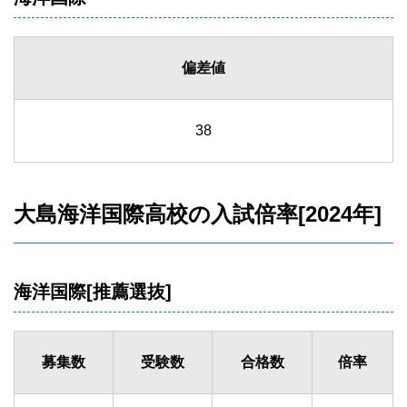
偏差値
38
大島海洋国際高校の入試倍率[2024年]
海洋国際[推薦選抜]
募集数
受験数
合格数
倍率