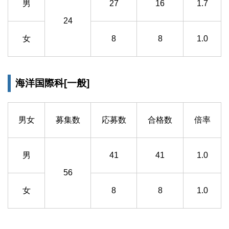
男
27
16
1.7
24
女
8
8
1.0
海洋国際科[一般]
男女
募集数
応募数
合格数
倍率
男
41
41
1.0
56
女
8
8
1.0