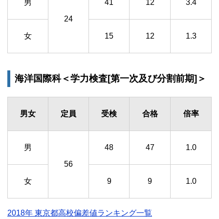
男
41
12
3.4
24
女
15
12
1.3
海洋国際科＜学力検査[第一次及び分割前期]＞
男女
定員
受検
合格
倍率
男
48
47
1.0
56
女
9
9
1.0
2018年 東京都高校偏差値ランキング一覧