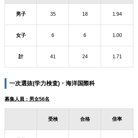
男子
35
18
1.94
女子
6
6
1.00
計
41
24
1.71
一次選抜(学力検査)・海洋国際科
募集人員：男女56名
受検
合格
倍率