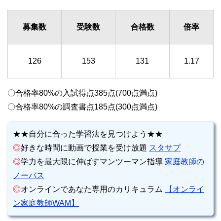
募集数
受験数
合格数
倍率
126
153
131
1.17
〇合格率80%の入試得点385点(700点満点)
〇合格率80%の調査書点185点(300点満点)
★★自分に合った学習法を見つけよう★★
◎
好きな時間に動画で授業を受け放題
スタサプ
◎
学力を最大限に伸ばすマンツーマン指導
家庭教師の
ノーバス
◎
オンラインであなた専用のカリキュラム
【オンライ
ン家庭教師WAM】