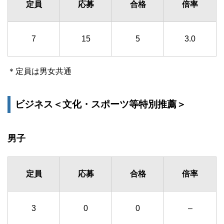
定員
応募
合格
倍率
7
15
5
3.0
＊定員は男女共通
ビジネス＜文化・スポーツ等特別推薦＞
男子
定員
応募
合格
倍率
3
0
0
–