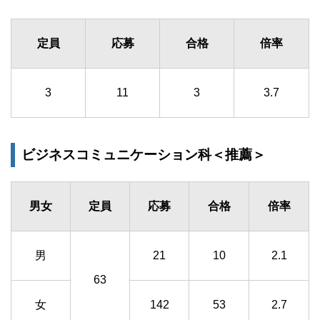
定員
応募
合格
倍率
3
11
3
3.7
ビジネスコミュニケーション科＜推薦＞
男女
定員
応募
合格
倍率
男
21
10
2.1
63
女
142
53
2.7