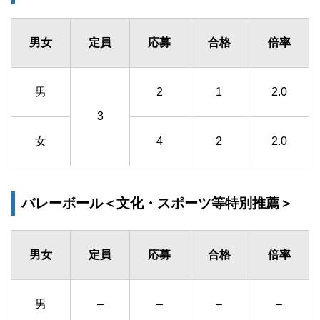
男女
定員
応募
合格
倍率
男
2
1
2.0
3
女
4
2
2.0
バレーボール＜文化・スポーツ等特別推薦＞
男女
定員
応募
合格
倍率
男
–
–
–
–