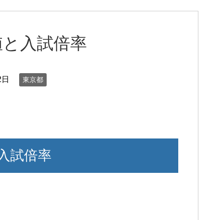
値と入試倍率
2日
東京都
入試倍率