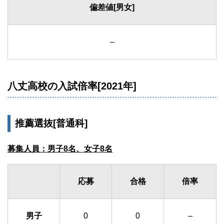
偏差値[男女]
–
八丈高校の入試倍率[2021年]
推薦選抜[普通科]
募集人員：男子8名、女子8名
応募
合格
倍率
男子
0
0
–