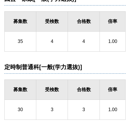
募集数
受検数
合格数
倍率
35
4
4
1.00
定時制普通科[一般(学力選抜)]
募集数
受検数
合格数
倍率
30
3
3
1.00