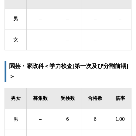
男
–
–
–
–
女
–
–
–
–
園芸・家政科＜学力検査[第一次及び分割前期]
＞
男女
募集数
受検数
合格数
倍率
男
–
6
6
1.00