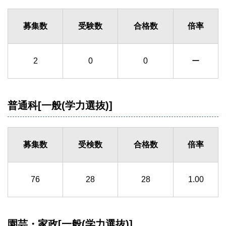
募集数
受験数
合格数
倍率
2
0
0
ー
普通科[一般(学力選抜)]
募集数
受検数
合格数
倍率
76
28
28
1.00
園芸・家政[一般(学力選抜)]