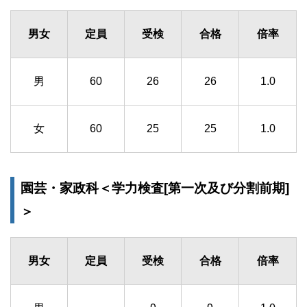
男女
定員
受検
合格
倍率
男
60
26
26
1.0
女
60
25
25
1.0
園芸・家政科＜学力検査[第一次及び分割前期]
＞
男女
定員
受検
合格
倍率