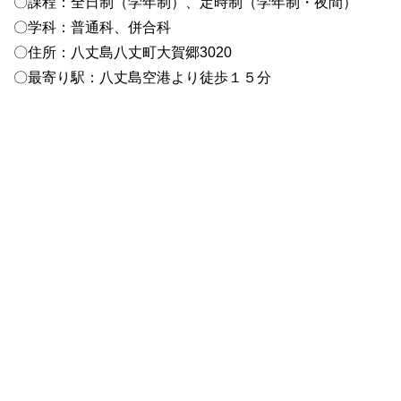
〇課程：全日制（学年制）、定時制（学年制・夜間）
〇学科：普通科、併合科
〇住所：八丈島八丈町大賀郷3020
〇最寄り駅：八丈島空港より徒歩１５分