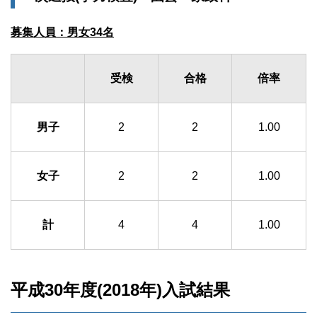
募集人員：男女34名
受検
合格
倍率
男子
2
2
1.00
女子
2
2
1.00
計
4
4
1.00
平成30年度(2018年)入試結果