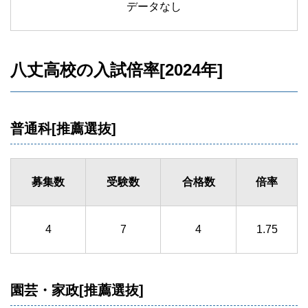
データなし
八丈高校の入試倍率[2024年]
普通科[推薦選抜]
募集数
受験数
合格数
倍率
4
7
4
1.75
園芸・家政[推薦選抜]