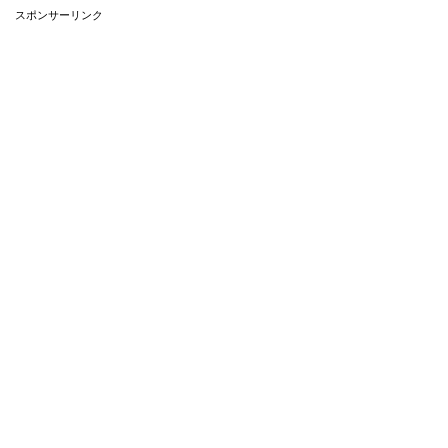
スポンサーリンク