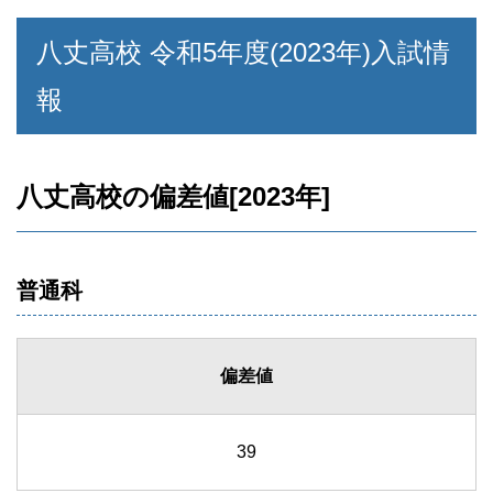
八丈高校 令和5年度(2023年)入試情
報
八丈高校の偏差値[2023年]
普通科
偏差値
39