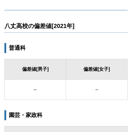
八丈高校の偏差値[2021年]
普通科
偏差値[男子]
偏差値[女子]
–
–
園芸・家政科