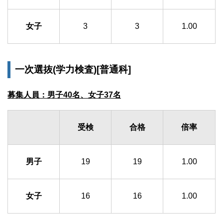
女子
3
3
1.00
一次選抜(学力検査)[普通科]
募集人員：男子40名、女子37名
受検
合格
倍率
男子
19
19
1.00
女子
16
16
1.00