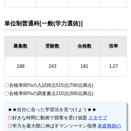
単位制普通科[一般(学力選抜)]
募集数
受験数
合格数
倍率
188
243
191
1.27
〇合格率80%の入試得点515点(700点満点)
〇合格率80%の調査書点210点(300点満点)
★★自分に合った学習法を見つけよう★★
◎
好きな時間に動画で授業を受け放題
スタサプ
◎
学力を最大限に伸ばすマンツーマン指導
家庭教師の