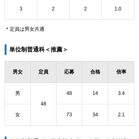
3
2
2
1.0
＊定員は男女共通
単位制普通科＜推薦＞
男女
定員
応募
合格
倍率
男
48
14
3.4
48
女
73
34
2.1