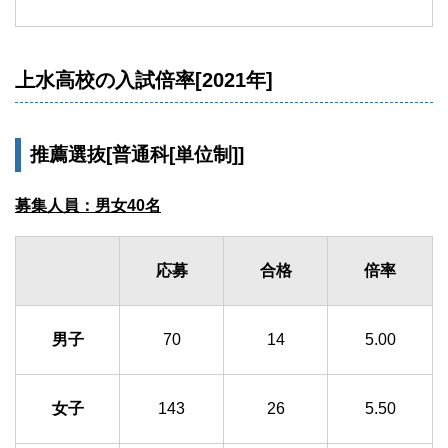
上水高校の入試倍率[2021年]
推薦選抜[普通科[単位制]]
募集人員：男女40名
応募
合格
倍率
男子
70
14
5.00
女子
143
26
5.50