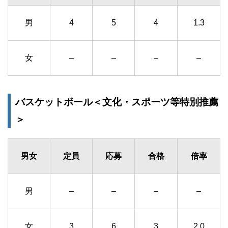
男
4
5
4
1.3
女
–
–
–
–
バスケットボール＜文化・スポーツ等特別推薦
＞
男女
定員
応募
合格
倍率
男
–
–
–
–
女
3
6
3
2.0