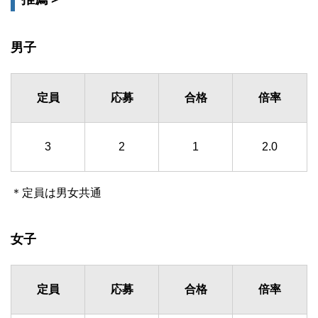
男子
定員
応募
合格
倍率
3
2
1
2.0
＊定員は男女共通
女子
定員
応募
合格
倍率