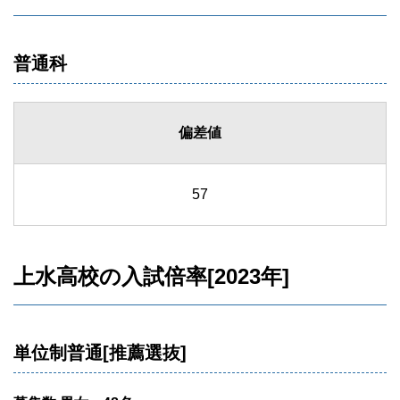
普通科
偏差値
57
上水高校の入試倍率[2023年]
単位制普通[推薦選抜]