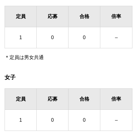
定員
応募
合格
倍率
1
0
0
–
＊定員は男女共通
女子
定員
応募
合格
倍率
1
0
0
–