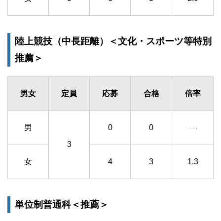
陸上競技（中長距離）＜文化・スポーツ等特別
推薦＞
男女
定員
応募
合格
倍率
男
0
0
―
3
女
4
3
1.3
単位制普通科＜推薦＞