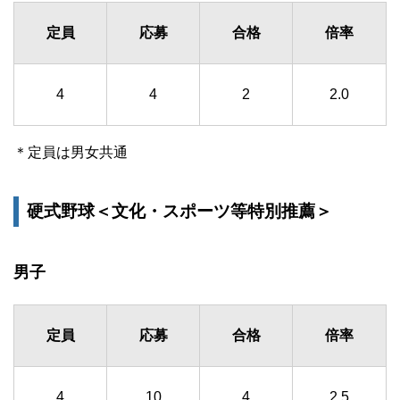
定員
応募
合格
倍率
4
4
2
2.0
＊定員は男女共通
硬式野球＜文化・スポーツ等特別推薦＞
男子
定員
応募
合格
倍率
4
10
4
2.5