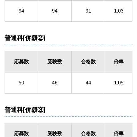
94
94
91
1.03
普通科[併願②]
応募数
受験数
合格数
倍率
50
46
44
1.05
普通科[併願③]
応募数
受験数
合格数
倍率