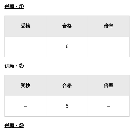
併願・①
受検
合格
倍率
–
6
–
併願・②
受検
合格
倍率
–
5
–
併願・③