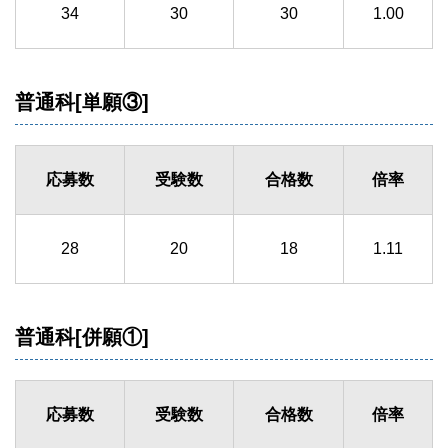
34
30
30
1.00
普通科[単願③]
応募数
受験数
合格数
倍率
28
20
18
1.11
普通科[併願①]
応募数
受験数
合格数
倍率