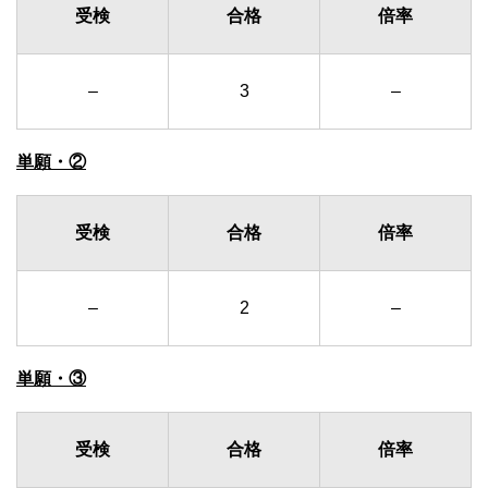
受検
合格
倍率
–
3
–
単願・②
受検
合格
倍率
–
2
–
単願・③
受検
合格
倍率