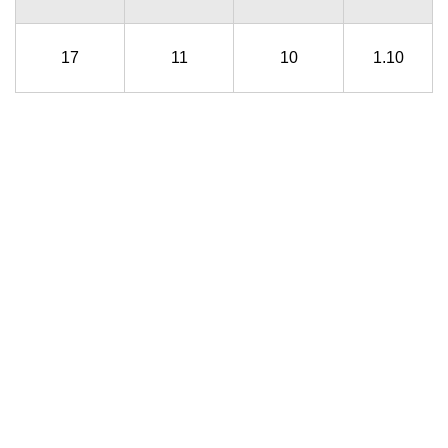
17
11
10
1.10