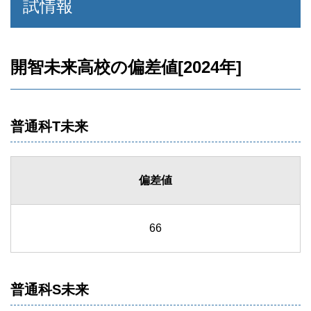
試情報
開智未来高校の偏差値[2024年]
普通科T未来
偏差値
66
普通科S未来