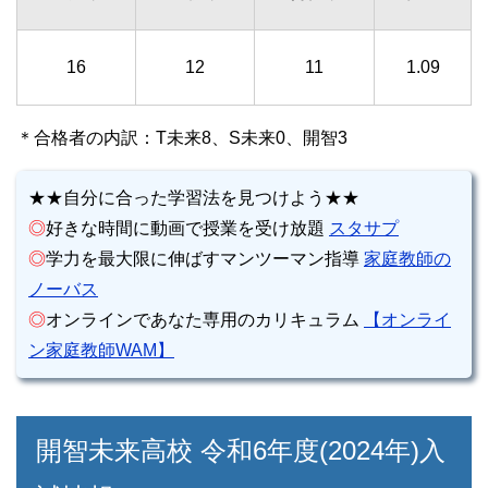
16
12
11
1.09
＊合格者の内訳：T未来8、S未来0、開智3
★★自分に合った学習法を見つけよう★★
◎
好きな時間に動画で授業を受け放題
スタサプ
◎
学力を最大限に伸ばすマンツーマン指導
家庭教師の
ノーバス
◎
オンラインであなた専用のカリキュラム
【オンライ
ン家庭教師WAM】
開智未来高校 令和6年度(2024年)入