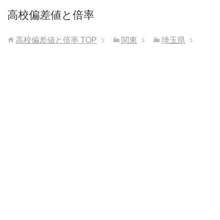
高校偏差値と倍率
高校偏差値と倍率
TOP
関東
埼玉県