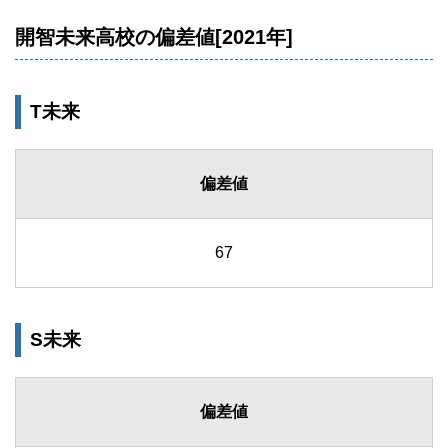
開智未来高校の偏差値[2021年]
T未来
偏差値
67
S未来
偏差値