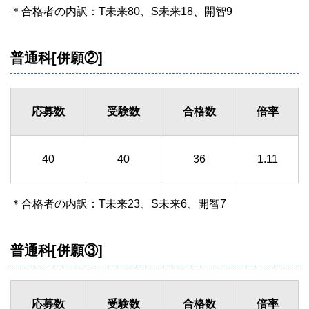
＊合格者の内訳：T未来80、S未来18、開智9
普通科[併願②]
応募数
受験数
合格数
倍率
40
40
36
1.11
＊合格者の内訳：T未来23、S未来6、開智7
普通科[併願③]
応募数
受験数
合格数
倍率