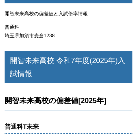
開智未来高校の偏差値と入試倍率情報
普通科
埼玉県加須市麦倉1238
開智未来高校 令和7年度(2025年)入
試情報
開智未来高校の偏差値[2025年]
普通科T未来