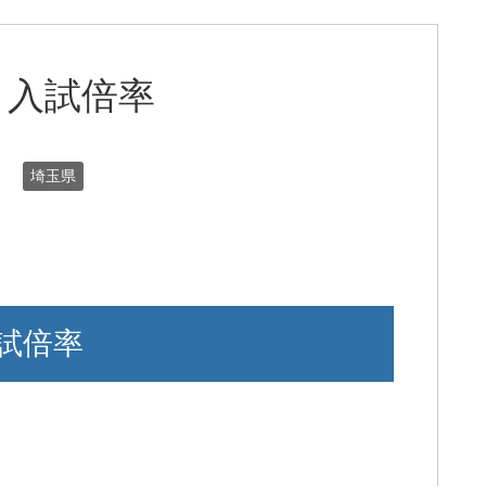
と入試倍率
日
埼玉県
試倍率