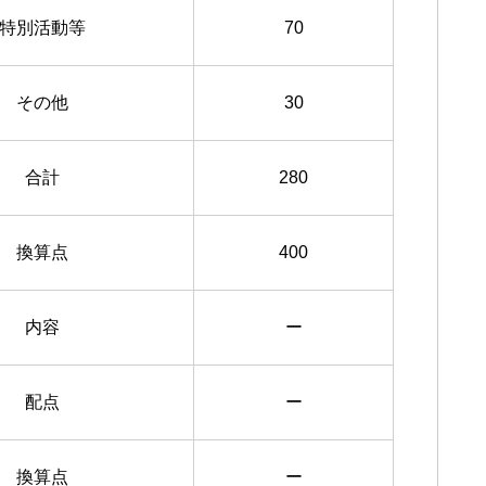
特別活動等
70
その他
30
合計
280
換算点
400
内容
ー
配点
ー
換算点
ー