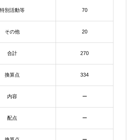
特別活動等
70
その他
20
合計
270
換算点
334
内容
ー
配点
ー
換算点
ー