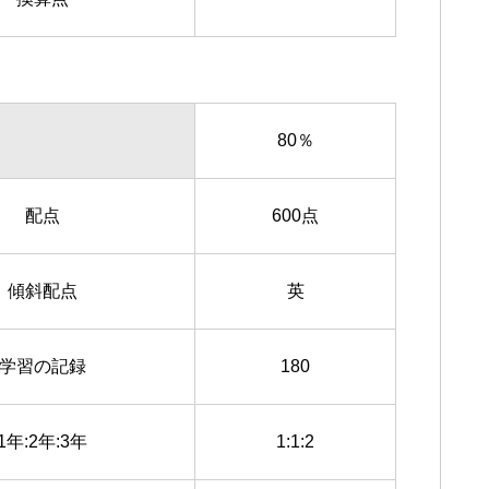
80％
配点
600点
傾斜配点
英
学習の記録
180
1年:2年:3年
1:1:2