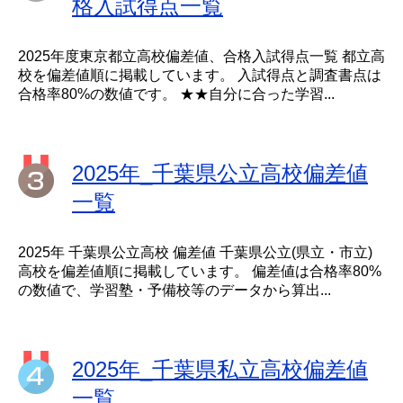
格入試得点一覧
2025年度東京都立高校偏差値、合格入試得点一覧 都立高
校を偏差値順に掲載しています。 入試得点と調査書点は
合格率80%の数値です。 ★★自分に合った学習...
2025年_千葉県公立高校偏差値
一覧
2025年 千葉県公立高校 偏差値 千葉県公立(県立・市立)
高校を偏差値順に掲載しています。 偏差値は合格率80%
の数値で、学習塾・予備校等のデータから算出...
2025年_千葉県私立高校偏差値
一覧