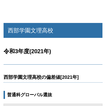
西部学園文理高校
令和3年度(2021年)
西部学園文理高校の偏差値[2021年]
普通科グローバル選抜