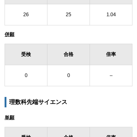
26
25
1.04
併願
受検
合格
倍率
0
0
–
理数科先端サイエンス
単願