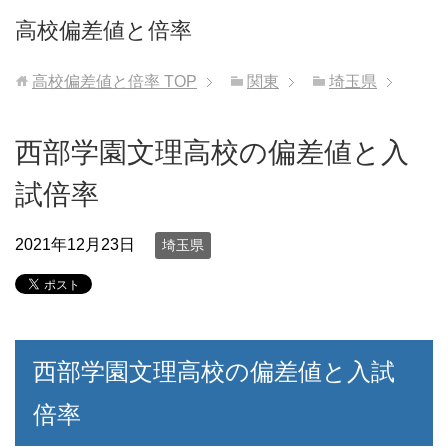
高校偏差値と倍率
高校偏差値と倍率
TOP
関東
埼玉県
西部学園文理高校の偏差値と入
試倍率
2021年12月23日
埼玉県
西部学園文理高校の偏差値と入試
倍率