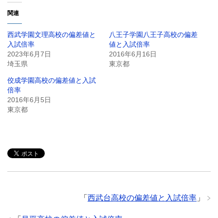
関連
西武学園文理高校の偏差値と
八王子学園八王子高校の偏差
入試倍率
値と入試倍率
2023年6月7日
2016年6月16日
埼玉県
東京都
佼成学園高校の偏差値と入試
倍率
2016年6月5日
東京都
「
西武台高校の偏差値と入試倍率
」