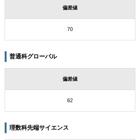
偏差値
70
普通科グローバル
偏差値
62
理数科先端サイエンス