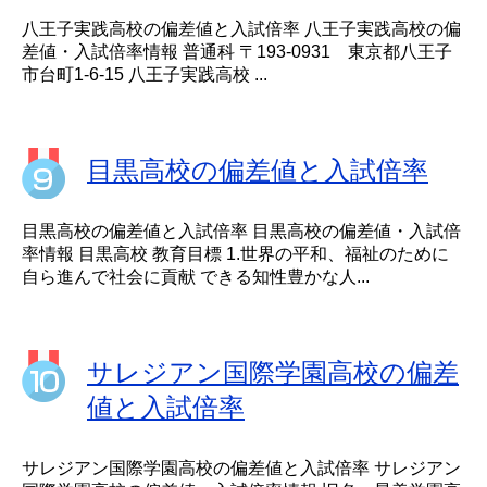
八王子実践高校の偏差値と入試倍率 八王子実践高校の偏
差値・入試倍率情報 普通科 〒193-0931 東京都八王子
市台町1-6-15 八王子実践高校 ...
目黒高校の偏差値と入試倍率
目黒高校の偏差値と入試倍率 目黒高校の偏差値・入試倍
率情報 目黒高校 教育目標 1.世界の平和、福祉のために
自ら進んで社会に貢献 できる知性豊かな人...
サレジアン国際学園高校の偏差
値と入試倍率
サレジアン国際学園高校の偏差値と入試倍率 サレジアン