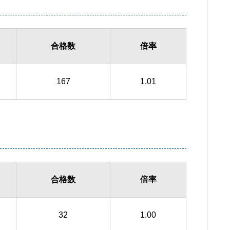
合格数
倍率
167
1.01
合格数
倍率
32
1.00