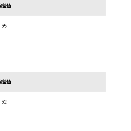
偏差値
55
偏差値
52