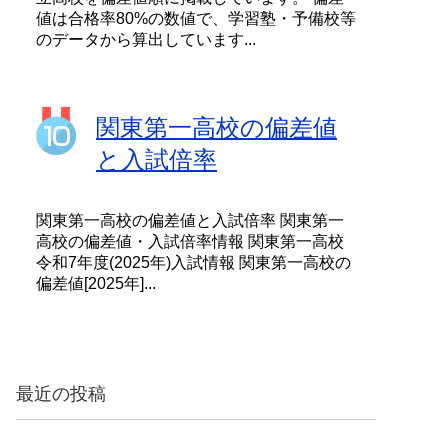
値は合格率80%の数値で、学習塾・予備校等
のデータから算出しています...
関東第一高校の偏差値
と入試倍率
関東第一高校の偏差値と入試倍率 関東第一
高校の偏差値・入試倍率情報 関東第一高校
令和7年度(2025年)入試情報 関東第一高校の
偏差値[2025年]...
最近の投稿