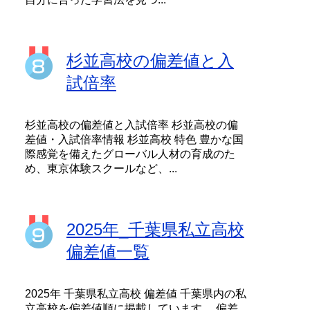
杉並高校の偏差値と入
試倍率
杉並高校の偏差値と入試倍率 杉並高校の偏
差値・入試倍率情報 杉並高校 特色 豊かな国
際感覚を備えたグローバル人材の育成のた
め、東京体験スクールなど、...
2025年_千葉県私立高校
偏差値一覧
2025年 千葉県私立高校 偏差値 千葉県内の私
立高校を偏差値順に掲載しています。 偏差