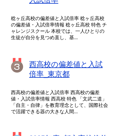
稔ヶ丘高校の偏差値と入試倍率 稔ヶ丘高校
の偏差値・入試倍率情報 稔ヶ丘高校 特色 チ
ャレンジスクール 本校では、一人ひとりの
生徒が自分を見つめ直し、基...
西高校の偏差値と入試
倍率_東京都
西高校の偏差値と入試倍率 西高校の偏差
値・入試倍率情報 西高校 特色 「文武二道」
「自主・自律」を教育理念として、国際社会
で活躍できる器の大きな人間...