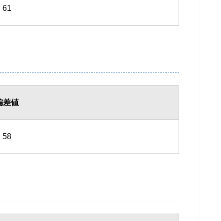
61
偏差値
58