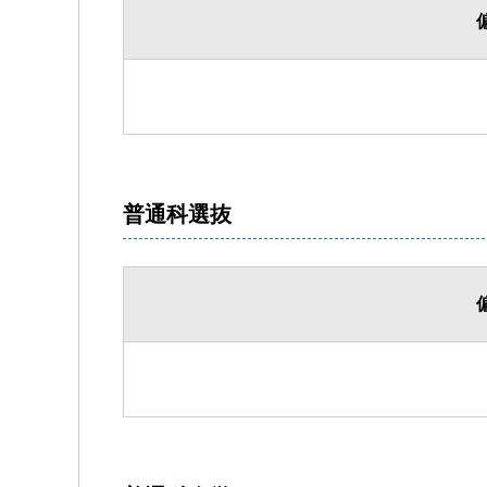
普通科選抜