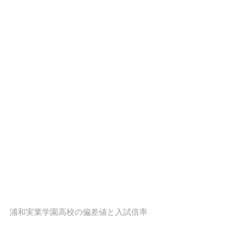
浦和実業学園高校の偏差値と入試倍率