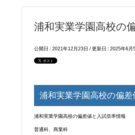
浦和実業学園高校の
公開日 :
2021年12月23日
/ 更新日 :
2025年6月
浦和実業学園高校の偏差
浦和実業学園高校の偏差値と入試倍率情報
普通科、商業科