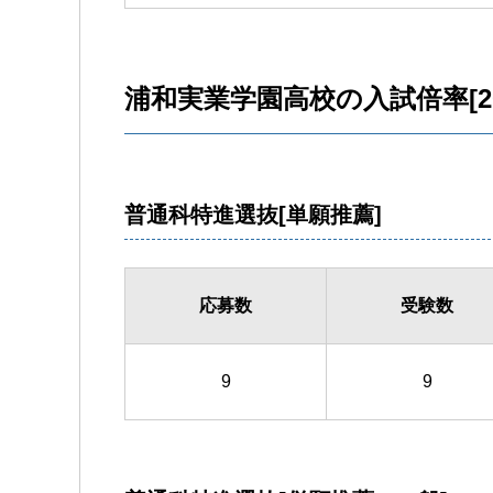
浦和実業学園高校の入試倍率[20
普通科特進選抜[単願推薦]
応募数
受験数
9
9