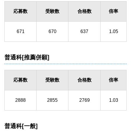
応募数
受験数
合格数
倍率
671
670
637
1.05
普通科[推薦併願]
応募数
受験数
合格数
倍率
2888
2855
2769
1.03
普通科[一般]