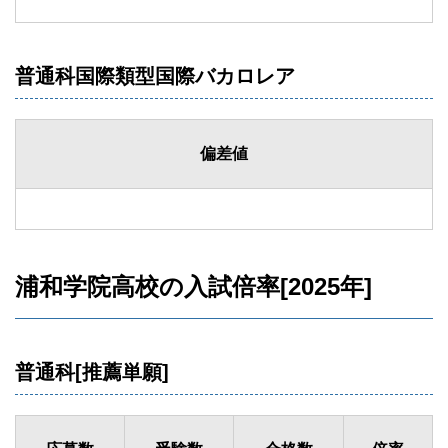
普通科国際類型国際バカロレア
偏差値
浦和学院高校の入試倍率[2025年]
普通科[推薦単願]