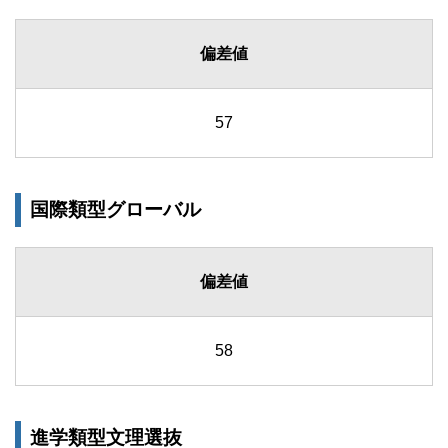
偏差値
57
国際類型グローバル
偏差値
58
進学類型文理選抜