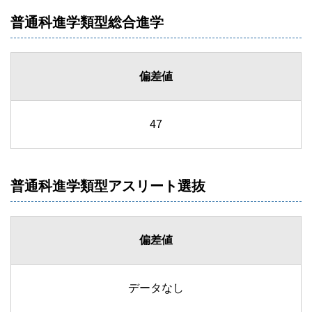
普通科進学類型総合進学
偏差値
47
普通科進学類型アスリート選抜
偏差値
データなし