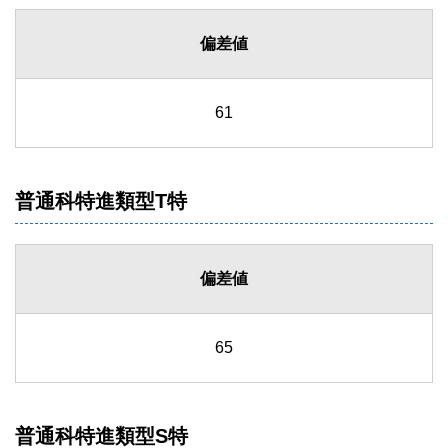
偏差値
61
普通科特進類型T特
偏差値
65
普通科特進類型S特