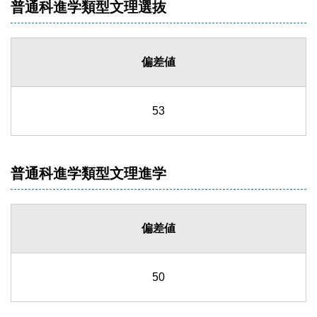
普通科進学類型文理選抜
偏差値
53
普通科進学類型文理進学
偏差値
50