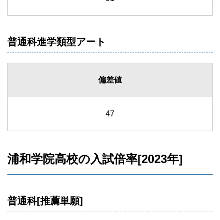
普通科進学類型アート
偏差値
47
浦和学院高校の入試倍率[2023年]
普通科[推薦単願]