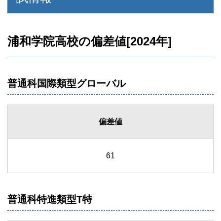
浦和学院高校の偏差値[2024年]
普通科国際類型グローバル
偏差値
61
普通科特進類型T特