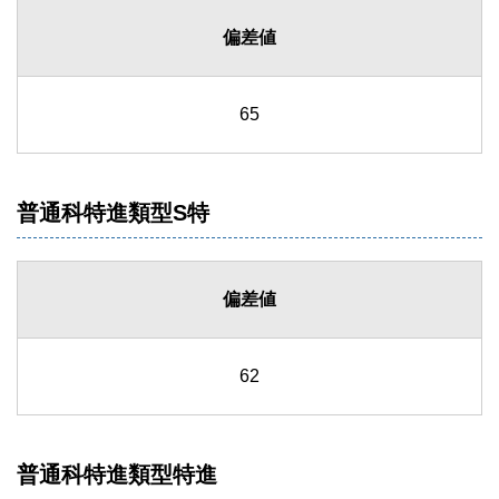
偏差値
65
普通科特進類型S特
偏差値
62
普通科特進類型特進