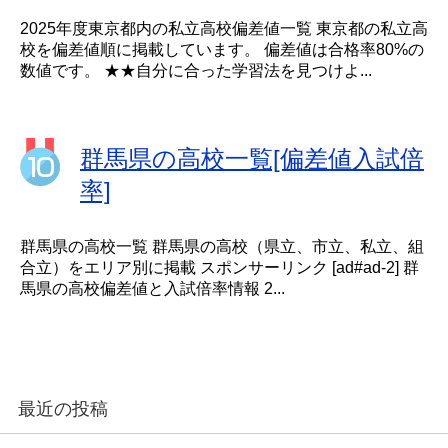
2025年度東京都内の私立高校偏差値一覧 東京都の私立高
校を偏差値順に掲載しています。 偏差値は合格率80%の
数値です。 ★★自分に合った学習法を見つけよ...
群馬県の高校一覧[偏差値入試倍
率]
群馬県の高校一覧 群馬県の高校（県立、市立、私立、組
合立）をエリア別に掲載 スポンサーリンク [ad#ad-2] 群
馬県の高校偏差値と入試倍率情報 2...
最近の投稿