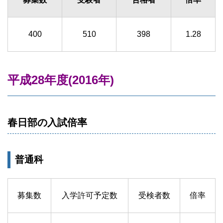
400
510
398
1.28
平成28年度(2016年)
春日部の入試倍率
普通科
募集数
入学許可予定数
受検者数
倍率