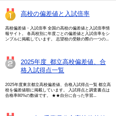
高校の偏差値と入試倍率
高校偏差値・入試倍率 全国の高校の偏差値と入試倍率情
報サイト。 各高校別に年度ごとの偏差値と入試倍率をシ
ンプルに掲載しています。 志望校の受験の際の一つの...
2025年度_都立高校偏差値、合
格入試得点一覧
2025年度東京都立高校偏差値、合格入試得点一覧 都立高
校を偏差値順に掲載しています。 入試得点と調査書点は
合格率80%の数値です。 ★★自分に合った学習...