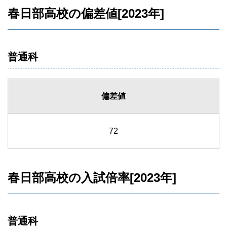
春日部高校の偏差値[2023年]
普通科
偏差値
72
春日部高校の入試倍率[2023年]
普通科