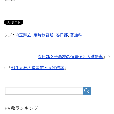
タグ :
埼玉県立
,
定時制普通
,
春日部
,
普通科
「
春日部女子高校の偏差値と入試倍率
」
「
越生高校の偏差値と入試倍率
」
PV数ランキング