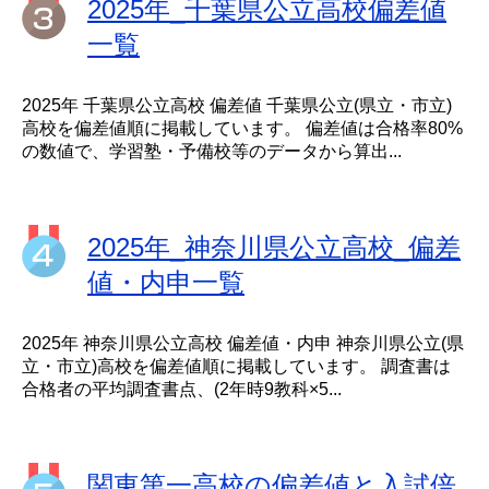
2025年_千葉県公立高校偏差値
一覧
2025年 千葉県公立高校 偏差値 千葉県公立(県立・市立)
高校を偏差値順に掲載しています。 偏差値は合格率80%
の数値で、学習塾・予備校等のデータから算出...
2025年_神奈川県公立高校_偏差
値・内申一覧
2025年 神奈川県公立高校 偏差値・内申 神奈川県公立(県
立・市立)高校を偏差値順に掲載しています。 調査書は
合格者の平均調査書点、(2年時9教科×5...
関東第一高校の偏差値と入試倍