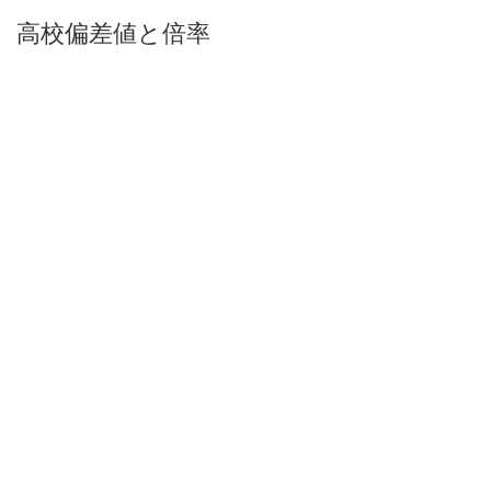
高校偏差値と倍率