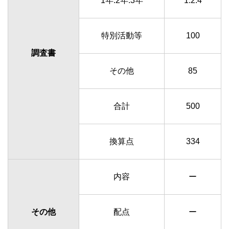
1年:2年:3年
1:2:4
特別活動等
100
調査書
その他
85
合計
500
換算点
334
内容
ー
その他
配点
ー