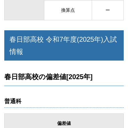
換算点
ー
春日部高校 令和7年度(2025年)入試
情報
春日部高校の偏差値[2025年]
普通科
偏差値