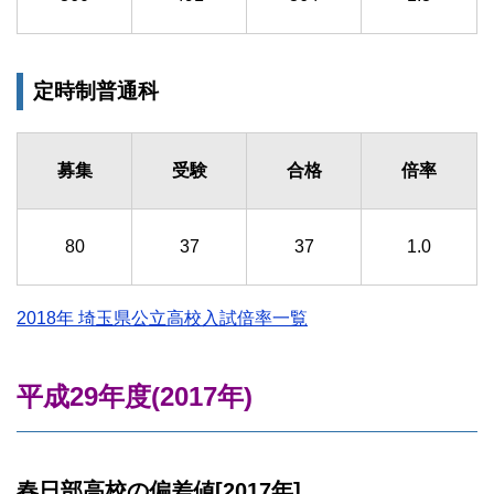
定時制普通科
募集
受験
合格
倍率
80
37
37
1.0
2018年 埼玉県公立高校入試倍率一覧
平成29年度(2017年)
春日部高校の偏差値[2017年]