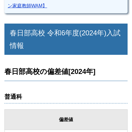
ン家庭教師WAM】
春日部高校 令和6年度(2024年)入試
情報
春日部高校の偏差値[2024年]
普通科
偏差値