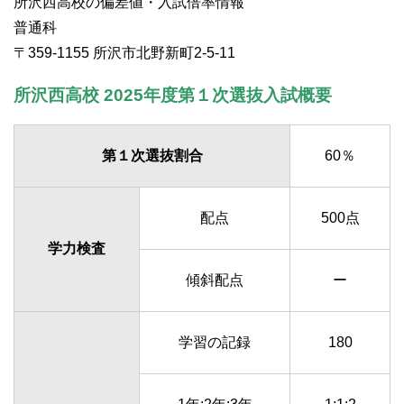
所沢西高校の偏差値・入試倍率情報
普通科
〒359-1155 所沢市北野新町2-5-11
所沢西高校 2025年度第１次選抜入試概要
第１次選抜割合
60％
配点
500点
学力検査
傾斜配点
ー
学習の記録
180