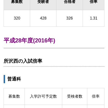
募集数
受験者
合格者
倍率
320
428
326
1.31
平成28年度(2016年)
所沢西の入試倍率
普通科
募集数
入学許可予定数
受検者数
倍率