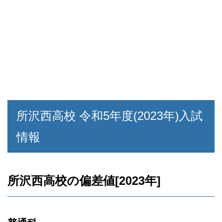
所沢西高校 令和5年度(2023年)入試
情報
所沢西高校の偏差値[2023年]