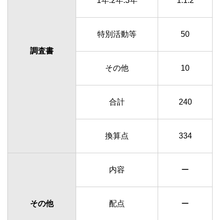
1年:2年:3年
1:1:2
特別活動等
50
調査書
その他
10
合計
240
換算点
334
内容
ー
その他
配点
ー