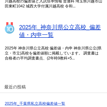
川越高校の偏差値と入試倍率情報 普通科 埼玉県川越市山
田東町1042 城西大学付属川越高校 令和...
2025年_神奈川県公立高校_偏差
値・内申一覧
2025年 神奈川県公立高校 偏差値・内申 神奈川県公立(県
立・市立)高校を偏差値順に掲載しています。 調査書は
合格者の平均調査書点、(2年時9教科×5...
最近の投稿
2025年_千葉県私立高校偏差値一覧