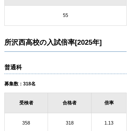
55
所沢西高校の入試倍率[2025年]
普通科
募集数：318名
受検者
合格者
倍率
358
318
1.13