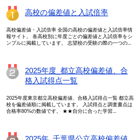
高校の偏差値と入試倍率
高校偏差値・入試倍率 全国の高校の偏差値と入試倍率情
報サイト。 各高校別に年度ごとの偏差値と入試倍率をシ
ンプルに掲載しています。 志望校の受験の際の一つの...
2025年度_都立高校偏差値、合
格入試得点一覧
2025年度東京都立高校偏差値、合格入試得点一覧 都立高
校を偏差値順に掲載しています。 入試得点と調査書点は
合格率80%の数値です。 ★★自分に合った学習...
2025年_千葉県公立高校偏差値