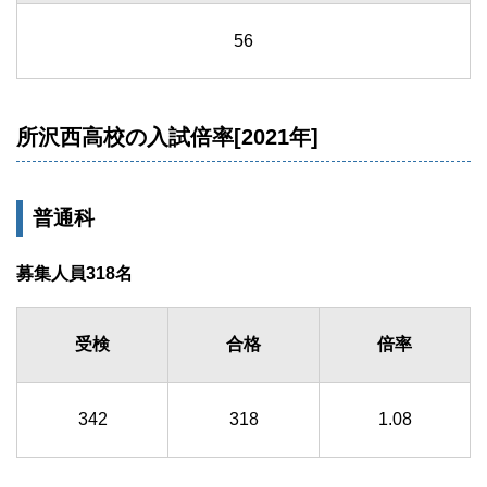
56
所沢西高校の入試倍率[2021年]
普通科
募集人員318名
受検
合格
倍率
342
318
1.08