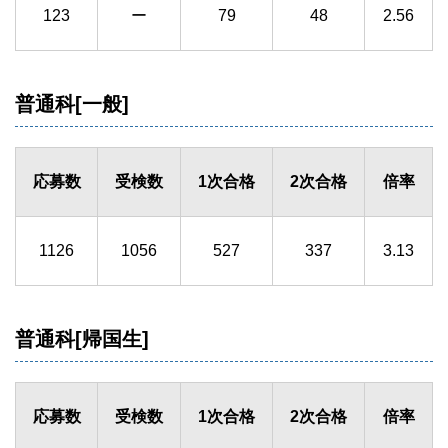
123
ー
79
48
2.56
普通科[一般]
応募数
受検数
1次合格
2次合格
倍率
1126
1056
527
337
3.13
普通科[帰国生]
応募数
受検数
1次合格
2次合格
倍率