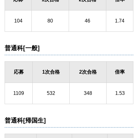
104
80
46
1.74
普通科[一般]
応募
1次合格
2次合格
倍率
1109
532
348
1.53
普通科[帰国生]