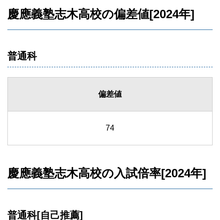
慶應義塾志木高校の偏差値[2024年]
普通科
偏差値
74
慶應義塾志木高校の入試倍率[2024年]
普通科[自己推薦]