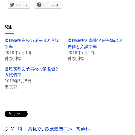
Twitter
Facebook
関連
慶應義塾高校の偏差値と入試
慶應義塾湘南藤沢高等部の偏
倍率
差値と入試倍率
2016年7月13日
2016年7月12日
神奈川県
神奈川県
慶應義塾女子高校の偏差値と
入試倍率
2016年5月5日
東京都
タグ :
埼玉県私立
,
慶應義塾志木
,
普通科