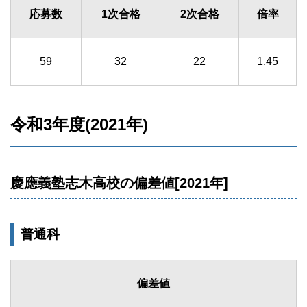
応募数
1次合格
2次合格
倍率
59
32
22
1.45
令和3年度(2021年)
慶應義塾志木高校の偏差値[2021年]
普通科
偏差値