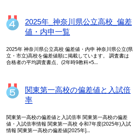
2025年_神奈川県公立高校_偏差
値・内申一覧
2025年 神奈川県公立高校 偏差値・内申 神奈川県公立(県
立・市立)高校を偏差値順に掲載しています。 調査書は
合格者の平均調査書点、(2年時9教科×5...
関東第一高校の偏差値と入試倍
率
関東第一高校の偏差値と入試倍率 関東第一高校の偏差
値・入試倍率情報 関東第一高校 令和7年度(2025年)入試
情報 関東第一高校の偏差値[2025年]...