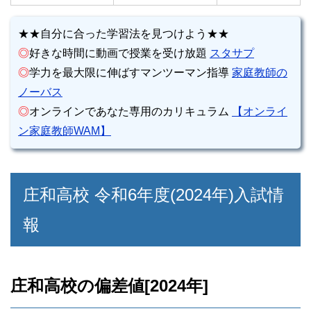
★★自分に合った学習法を見つけよう★★
◎
好きな時間に動画で授業を受け放題
スタサプ
◎
学力を最大限に伸ばすマンツーマン指導
家庭教師の
ノーバス
◎
オンラインであなた専用のカリキュラム
【オンライ
ン家庭教師WAM】
庄和高校 令和6年度(2024年)入試情
報
庄和高校の偏差値[2024年]