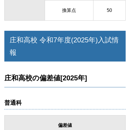
換算点
50
庄和高校 令和7年度(2025年)入試情
報
庄和高校の偏差値[2025年]
普通科
偏差値