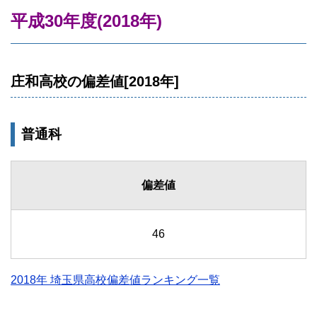
平成30年度(2018年)
庄和高校の偏差値[2018年]
普通科
偏差値
46
2018年 埼玉県高校偏差値ランキング一覧