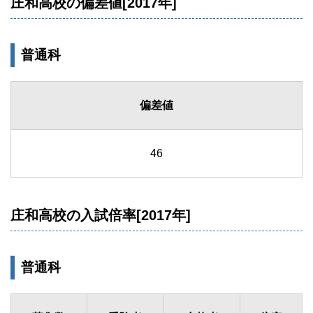
庄和高校の偏差値[2017年]
普通科
偏差値
46
庄和高校の入試倍率[2017年]
普通科