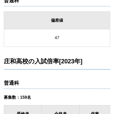
普通科
偏差値
47
庄和高校の入試倍率[2023年]
普通科
募集数：159名
受検者
合格者
倍率