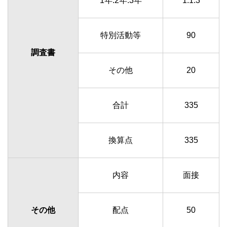
1年:2年:3年
1:1:3
特別活動等
90
調査書
その他
20
合計
335
換算点
335
内容
面接
その他
配点
50