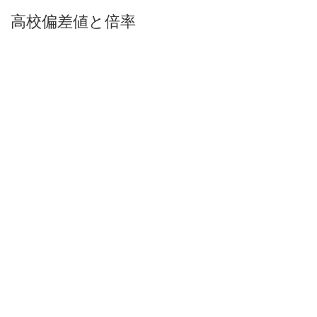
高校偏差値と倍率