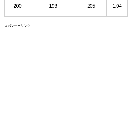
200
198
205
1.04
スポンサーリンク