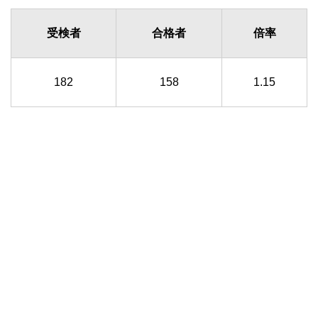
受検者
合格者
倍率
182
158
1.15