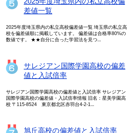
2025年度埼玉県内の私立高校偏
差値一覧
2025年度埼玉県内の私立高校偏差値一覧 埼玉県の私立高
校を偏差値順に掲載しています。 偏差値は合格率80%の
数値です。 ★★自分に合った学習法を見つ...
サレジアン国際学園高校の偏差
値と入試倍率
サレジアン国際学園高校の偏差値と入試倍率 サレジアン
国際学園高校の偏差値・入試倍率情報 旧名：星美学園高
校 〒115-8524 東京都北区赤羽台4-2-1...
旭丘高校の偏差値と入試倍率_