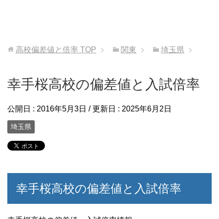
高校偏差値と倍率
TOP
関東
埼玉県
幸手桜高校の偏差値と入試倍率
公開日 :
2016年5月3日
/ 更新日 :
2025年6月2日
埼玉県
幸手桜高校の偏差値と入試倍率