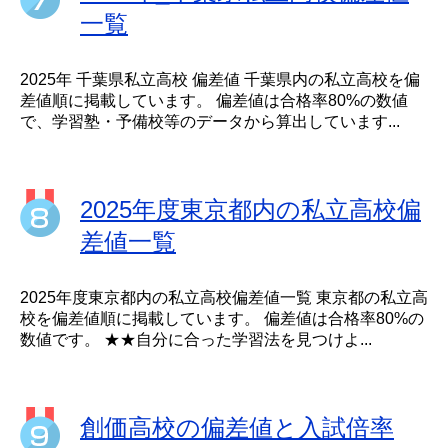
一覧
2025年 千葉県私立高校 偏差値 千葉県内の私立高校を偏
差値順に掲載しています。 偏差値は合格率80%の数値
で、学習塾・予備校等のデータから算出しています...
2025年度東京都内の私立高校偏
差値一覧
2025年度東京都内の私立高校偏差値一覧 東京都の私立高
校を偏差値順に掲載しています。 偏差値は合格率80%の
数値です。 ★★自分に合った学習法を見つけよ...
創価高校の偏差値と入試倍率