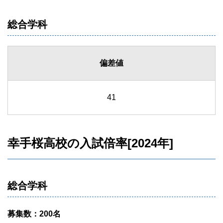
総合学科
偏差値
41
幸手桜高校の入試倍率[2024年]
総合学科
募集数：200名