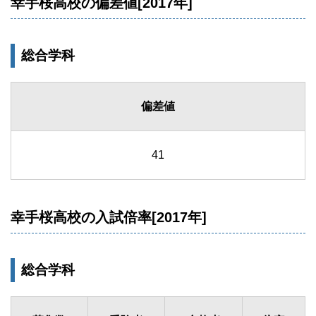
幸手桜高校の偏差値[2017年]
総合学科
偏差値
41
幸手桜高校の入試倍率[2017年]
総合学科