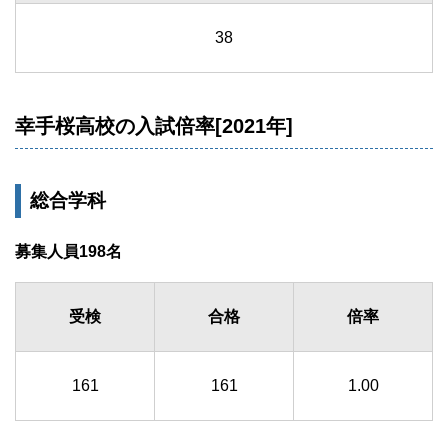
38
幸手桜高校の入試倍率[2021年]
総合学科
募集人員198名
受検
合格
倍率
161
161
1.00