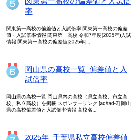
関東第一高校の偏差値と入試倍
率
関東第一高校の偏差値と入試倍率 関東第一高校の偏差
値・入試倍率情報 関東第一高校 令和7年度(2025年)入試
情報 関東第一高校の偏差値[2025年]...
岡山県の高校一覧_偏差値と入
試倍率
岡山県の高校一覧 岡山県内の高校（県立高校、市立高
校、私立高校）を掲載 スポンサーリンク [ad#ad-2] 岡山
県の高校偏差値と入試倍率情報 高校名...
2025年_千葉県私立高校偏差値