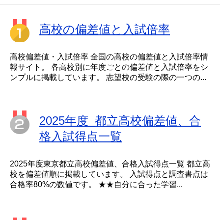
高校の偏差値と入試倍率
高校偏差値・入試倍率 全国の高校の偏差値と入試倍率情
報サイト。 各高校別に年度ごとの偏差値と入試倍率をシ
ンプルに掲載しています。 志望校の受験の際の一つの...
2025年度_都立高校偏差値、合
格入試得点一覧
2025年度東京都立高校偏差値、合格入試得点一覧 都立高
校を偏差値順に掲載しています。 入試得点と調査書点は
合格率80%の数値です。 ★★自分に合った学習...