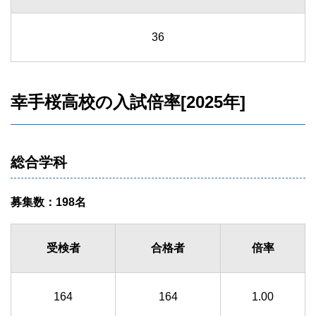
36
幸手桜高校の入試倍率[2025年]
総合学科
募集数：198名
受検者
合格者
倍率
164
164
1.00