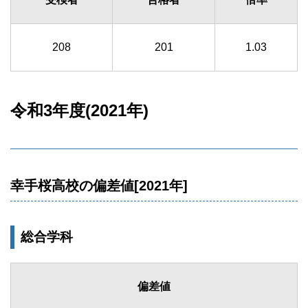
208
201
1.03
令和3年度(2021年)
幸手桜高校の偏差値[2021年]
総合学科
偏差値