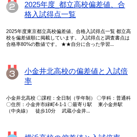
2025年度_都立高校偏差値、合
格入試得点一覧
2025年度東京都立高校偏差値、合格入試得点一覧 都立高
校を偏差値順に掲載しています。 入試得点と調査書点は
合格率80%の数値です。 ★★自分に合った学習...
小金井北高校の偏差値と入試倍
率
小金井北高校 〇課程：全日制（学年制） 〇学科：普通科
〇住所：小金井市緑町4-1-1 〇最寄り駅 東小金井駅
（中央線） 徒歩10分 武蔵小金井...