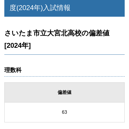
度(2024年)入試情報
さいたま市立大宮北高校の偏差値
[2024年]
理数科
偏差値
63