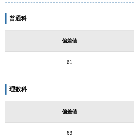
普通科
偏差値
61
理数科
偏差値
63