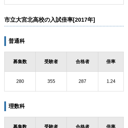
市立大宮北高校の入試倍率[2017年]
普通科
募集数
受験者
合格者
倍率
280
355
287
1.24
理数科
募集数
受験者
合格者
倍率