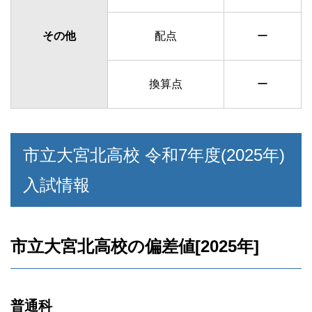
その他
配点
ー
換算点
ー
市立大宮北高校 令和7年度(2025年)
入試情報
市立大宮北高校の偏差値[2025年]
普通科