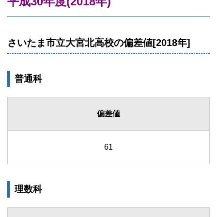
平成30年度(2018年)
さいたま市立大宮北高校の偏差値[2018年]
普通科
偏差値
61
理数科