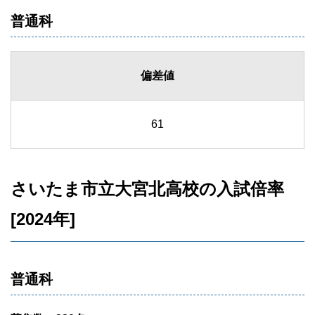
普通科
偏差値
61
さいたま市立大宮北高校の入試倍率
[2024年]
普通科