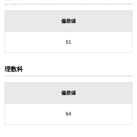
偏差値
61
理数科
偏差値
64