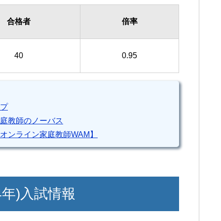
合格者
倍率
40
0.95
プ
庭教師のノーバス
オンライン家庭教師WAM】
4年)入試情報