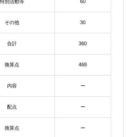
特別活動等
60
その他
30
合計
360
換算点
468
内容
ー
配点
ー
換算点
ー