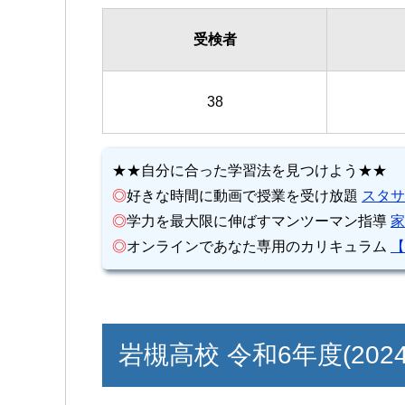
受検者
38
★★自分に合った学習法を見つけよう★★
◎
好きな時間に動画で授業を受け放題
スタサ
◎
学力を最大限に伸ばすマンツーマン指導
家
◎
オンラインであなた専用のカリキュラム
【
岩槻高校 令和6年度(202