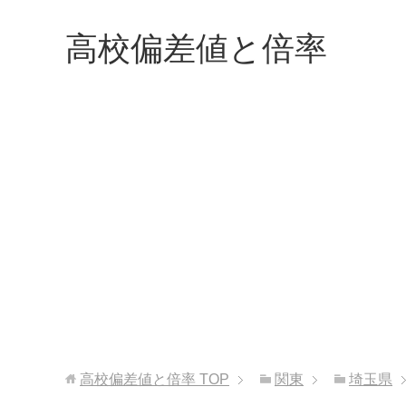
高校偏差値と倍率
高校偏差値と倍率
TOP
関東
埼玉県