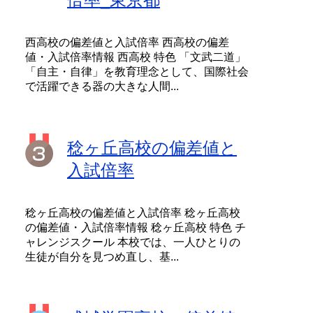
西高校の偏差値と入試倍率 西高校の偏差
値・入試倍率情報 西高校 特色 「文武二道」
「自主・自律」を教育理念として、国際社会
で活躍できる器の大きな人間...
稔ヶ丘高校の偏差値と
入試倍率
稔ヶ丘高校の偏差値と入試倍率 稔ヶ丘高校
の偏差値・入試倍率情報 稔ヶ丘高校 特色 チ
ャレンジスクール 本校では、一人ひとりの
生徒が自分を見つめ直し、基...