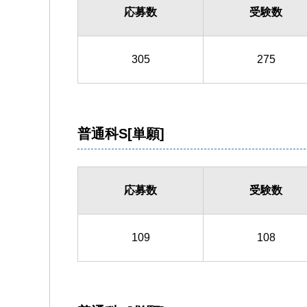
応募数
受験数
305
275
普通科S[単願]
応募数
受験数
109
108