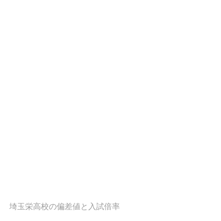
埼玉栄高校の偏差値と入試倍率