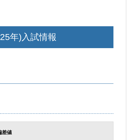
25年)入試情報
偏差値