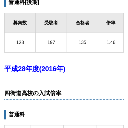
普通科[後期]
募集数
受験者
合格者
倍率
128
197
135
1.46
平成28年度(2016年)
四街道高校の入試倍率
普通科