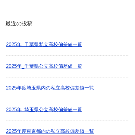
最近の投稿
2025年_千葉県私立高校偏差値一覧
2025年_千葉県公立高校偏差値一覧
2025年度埼玉県内の私立高校偏差値一覧
2025年_埼玉県公立高校偏差値一覧
2025年度東京都内の私立高校偏差値一覧