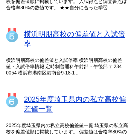
校を偏差値順に掲載しています。 入試得点と調査書点は
合格率80%の数値です。 ★★自分に合った学習...
横浜明朋高校の偏差値と入試倍
率
横浜明朋高校の偏差値と入試倍率 横浜明朋高校の偏差
値・入試倍率情報 定時制普通科午前部・午後部 〒234-
0054 横浜市港南区港南台9-18-1 ...
2025年度埼玉県内の私立高校偏
差値一覧
2025年度埼玉県内の私立高校偏差値一覧 埼玉県の私立高
校を偏差値順に掲載しています。 偏差値は合格率80%の