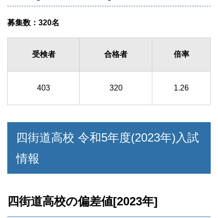
募集数：320名
受検者
合格者
倍率
403
320
1.26
四街道高校 令和5年度(2023年)入試
情報
四街道高校の偏差値[2023年]