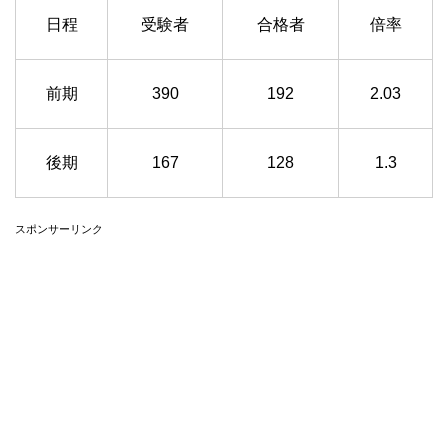
日程
受験者
合格者
倍率
前期
390
192
2.03
後期
167
128
1.3
スポンサーリンク