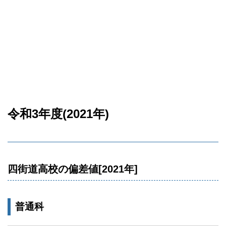
令和3年度(2021年)
四街道高校の偏差値[2021年]
普通科