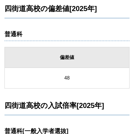
四街道高校の偏差値[2025年]
普通科
偏差値
48
四街道高校の入試倍率[2025年]
普通科[一般入学者選抜]