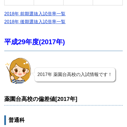
2018年 前期選抜入試倍率一覧
2018年 後期選抜入試倍率一覧
平成29年度(2017年)
2017年 薬園台高校の入試情報です！
薬園台高校の偏差値[2017年]
普通科