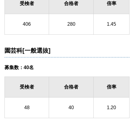
受検者
合格者
倍率
406
280
1.45
園芸科[一般選抜]
募集数：40名
受検者
合格者
倍率
48
40
1.20