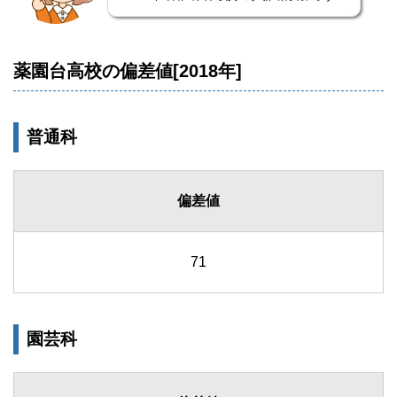
薬園台高校の偏差値[2018年]
普通科
偏差値
71
園芸科