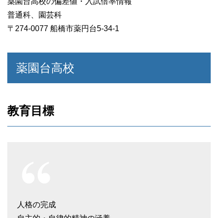
薬園台高校の偏差値・入試倍率情報
普通科、園芸科
〒274-0077 船橋市薬円台5-34-1
薬園台高校
教育目標
人格の完成