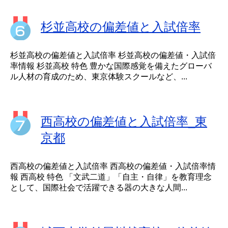
杉並高校の偏差値と入試倍率
杉並高校の偏差値と入試倍率 杉並高校の偏差値・入試倍
率情報 杉並高校 特色 豊かな国際感覚を備えたグローバ
ル人材の育成のため、東京体験スクールなど、...
西高校の偏差値と入試倍率_東
京都
西高校の偏差値と入試倍率 西高校の偏差値・入試倍率情
報 西高校 特色 「文武二道」「自主・自律」を教育理念
として、国際社会で活躍できる器の大きな人間...