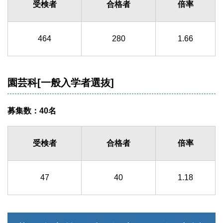
受検者
合格者
倍率
464
280
1.66
園芸科[一般入学者選抜]
募集数：40名
受検者
合格者
倍率
47
40
1.18