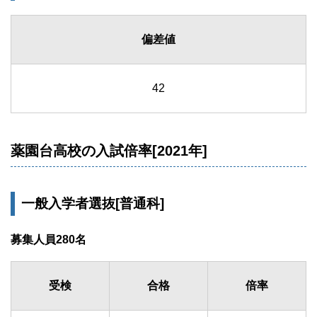
偏差値
42
薬園台高校の入試倍率[2021年]
一般入学者選抜[普通科]
募集人員280名
受検
合格
倍率