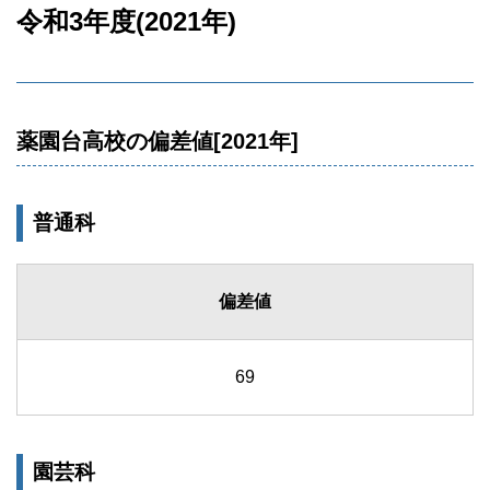
令和3年度(2021年)
薬園台高校の偏差値[2021年]
普通科
偏差値
69
園芸科