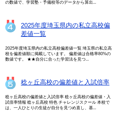
の数値で、学習塾・予備校等のデータから算出...
2025年度埼玉県内の私立高校偏
差値一覧
2025年度埼玉県内の私立高校偏差値一覧 埼玉県の私立高
校を偏差値順に掲載しています。 偏差値は合格率80%の
数値です。 ★★自分に合った学習法を見つ...
稔ヶ丘高校の偏差値と入試倍率
稔ヶ丘高校の偏差値と入試倍率 稔ヶ丘高校の偏差値・入
試倍率情報 稔ヶ丘高校 特色 チャレンジスクール 本校で
は、一人ひとりの生徒が自分を見つめ直し、基...