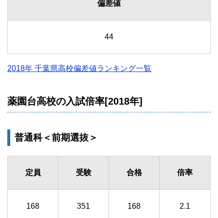
偏差値
44
2018年 千葉県高校偏差値ランキング一覧
薬園台高校の入試倍率[2018年]
普通科＜前期選抜＞
定員
受験
合格
倍率
168
351
168
2.1