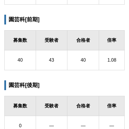
園芸科[前期]
募集数
受験者
合格者
倍率
40
43
40
1.08
園芸科[後期]
募集数
受験者
合格者
倍率
0
―
―
―