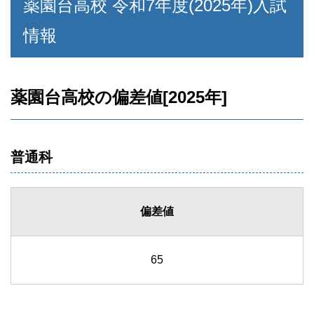
薬園台高校 令和7年度(2025年)入試
情報
薬園台高校の偏差値[2025年]
普通科
偏差値
65