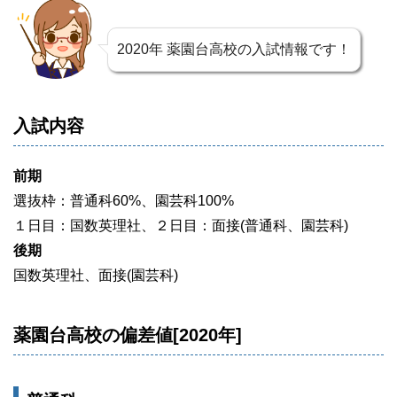
2020年 薬園台高校の入試情報です！
入試内容
前期
選抜枠：普通科60%、園芸科100%
１日目：国数英理社、２日目：面接(普通科、園芸科)
後期
国数英理社、面接(園芸科)
薬園台高校の偏差値[2020年]