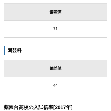
偏差値
71
園芸科
偏差値
44
薬園台高校の入試倍率[2017年]