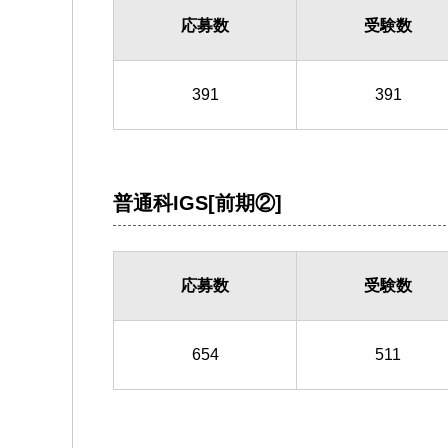
応募数
受験数
391
391
普通科IGS[前期②]
応募数
受験数
654
511