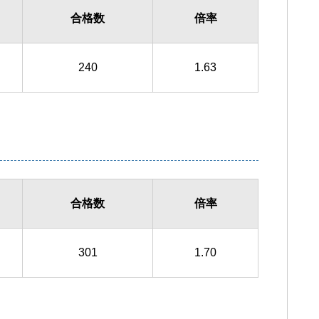
合格数
倍率
240
1.63
合格数
倍率
301
1.70