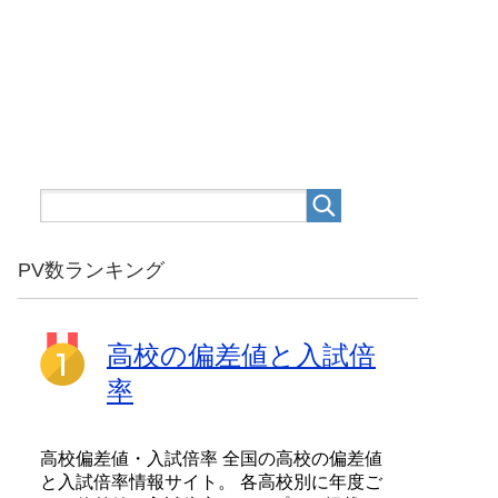
PV数ランキング
高校の偏差値と入試倍
率
高校偏差値・入試倍率 全国の高校の偏差値
と入試倍率情報サイト。 各高校別に年度ご