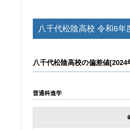
八千代松陰高校 令和6年度
八千代松陰高校の偏差値[2024
普通科進学