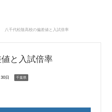
八千代松陰高校の偏差値と入試倍率
差値と入試倍率
月30日
千葉県