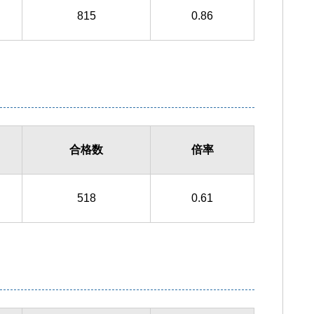
815
0.86
合格数
倍率
518
0.61