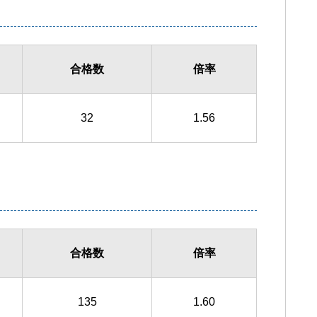
合格数
倍率
32
1.56
合格数
倍率
135
1.60