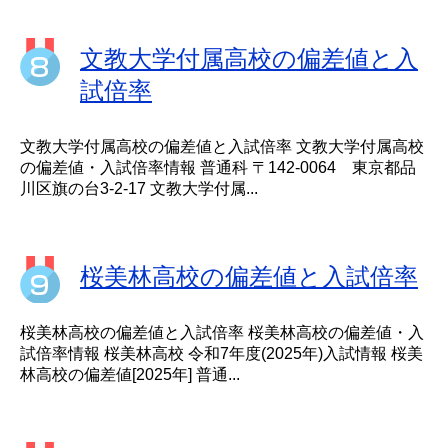
文教大学付属高校の偏差値と入
試倍率
文教大学付属高校の偏差値と入試倍率 文教大学付属高校
の偏差値・入試倍率情報 普通科 〒142-0064 東京都品
川区旗の台3-2-17 文教大学付属...
桜美林高校の偏差値と入試倍率
桜美林高校の偏差値と入試倍率 桜美林高校の偏差値・入
試倍率情報 桜美林高校 令和7年度(2025年)入試情報 桜美
林高校の偏差値[2025年] 普通...