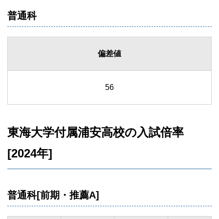
普通科
偏差値
56
東海大学付属浦安高校の入試倍率
[2024年]
普通科[前期・推薦A]