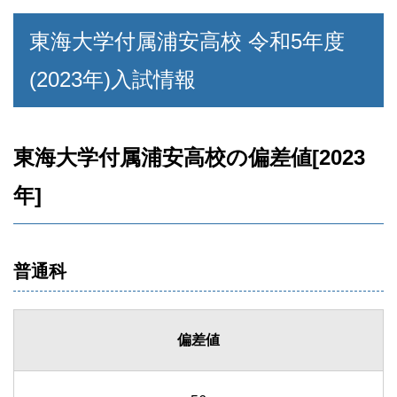
東海大学付属浦安高校 令和5年度
(2023年)入試情報
東海大学付属浦安高校の偏差値[2023
年]
普通科
偏差値