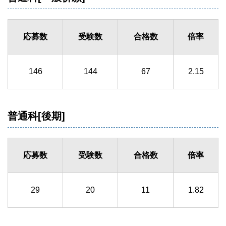
応募数
受験数
合格数
倍率
146
144
67
2.15
普通科[後期]
応募数
受験数
合格数
倍率
29
20
11
1.82