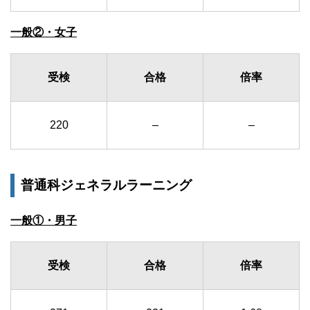
一般②・女子
受検
合格
倍率
220
–
–
普通科ジェネラルラーニング
一般①・男子
受検
合格
倍率