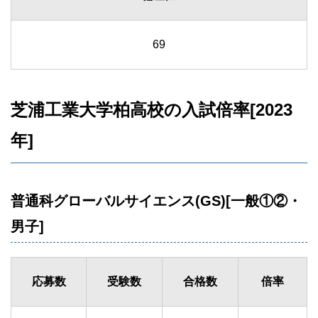
69
芝浦工業大学柏高校の入試倍率[2023
年]
普通科グローバルサイエンス(GS)[一般①②・
男子]
応募数
受験数
合格数
倍率