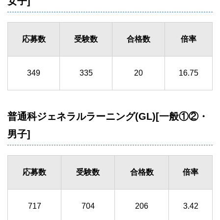
女子]
応募数
受験数
合格数
倍率
349
335
20
16.75
普通科ジェネラルラーニング(GL)[一般①②・
男子]
応募数
受験数
合格数
倍率
717
704
206
3.42