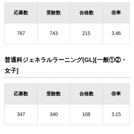
応募数
受験数
合格数
倍率
767
743
215
3.46
普通科ジェネラルラーニング(GL)[一般①②・
女子]
応募数
受験数
合格数
倍率
347
340
108
3.15