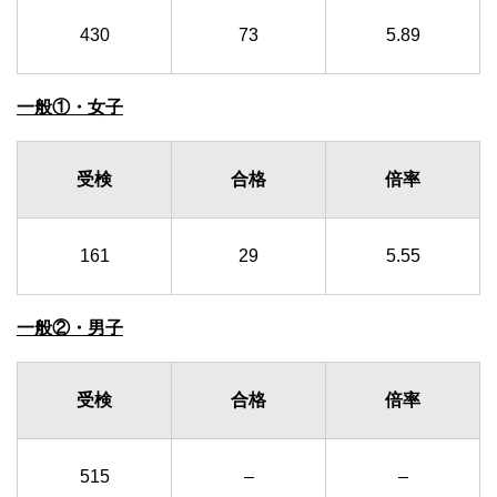
430
73
5.89
一般①・女子
受検
合格
倍率
161
29
5.55
一般②・男子
受検
合格
倍率
515
–
–