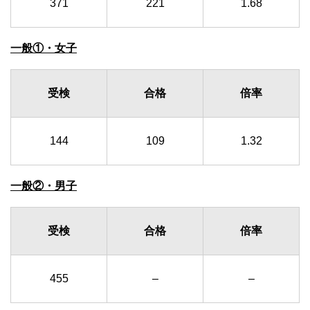
371
221
1.68
一般①・女子
受検
合格
倍率
144
109
1.32
一般②・男子
受検
合格
倍率
455
–
–