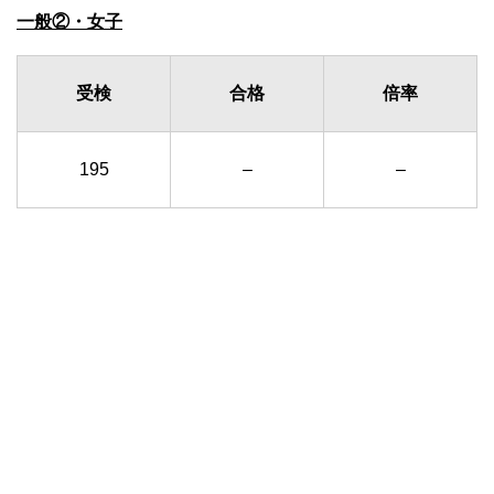
一般②・女子
受検
合格
倍率
195
–
–