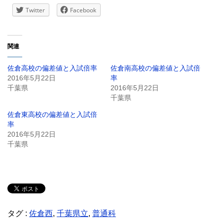
Twitter
Facebook
関連
佐倉高校の偏差値と入試倍率
佐倉南高校の偏差値と入試倍
2016年5月22日
率
千葉県
2016年5月22日
千葉県
佐倉東高校の偏差値と入試倍
率
2016年5月22日
千葉県
タグ :
佐倉西
,
千葉県立
,
普通科