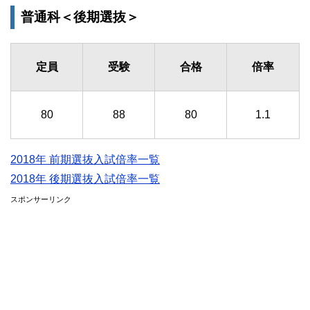
普通科＜後期選抜＞
定員
受験
合格
倍率
80
88
80
1.1
2018年 前期選抜入試倍率一覧
2018年 後期選抜入試倍率一覧
スポンサーリンク