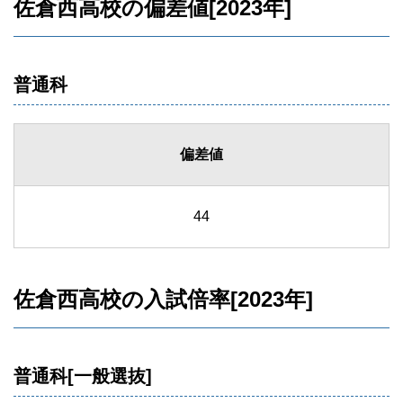
佐倉西高校の偏差値[2023年]
普通科
偏差値
44
佐倉西高校の入試倍率[2023年]
普通科[一般選抜]