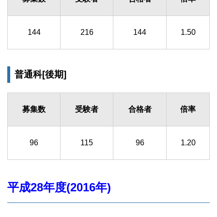
144
216
144
1.50
普通科[後期]
募集数
受験者
合格者
倍率
96
115
96
1.20
平成28年度(2016年)