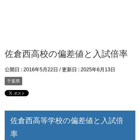
佐倉西高校の偏差値と入試倍率
公開日 :
2016年5月22日
/ 更新日 :
2025年6月13日
千葉県
佐倉西高等学校の偏差値と入試倍
率