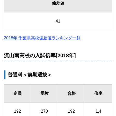
偏差値
41
2018年 千葉県高校偏差値ランキング一覧
流山南高校の入試倍率[2018年]
普通科＜前期選抜＞
定員
受験
合格
倍率
192
270
192
1.4