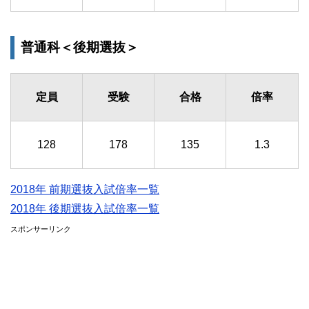
普通科＜後期選抜＞
定員
受験
合格
倍率
128
178
135
1.3
2018年 前期選抜入試倍率一覧
2018年 後期選抜入試倍率一覧
スポンサーリンク