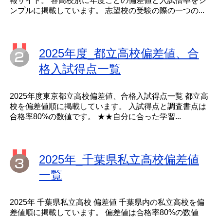
報サイト。 各高校別に年度ごとの偏差値と入試倍率をシ
ンプルに掲載しています。 志望校の受験の際の一つの...
2025年度_都立高校偏差値、合
格入試得点一覧
2025年度東京都立高校偏差値、合格入試得点一覧 都立高
校を偏差値順に掲載しています。 入試得点と調査書点は
合格率80%の数値です。 ★★自分に合った学習...
2025年_千葉県私立高校偏差値
一覧
2025年 千葉県私立高校 偏差値 千葉県内の私立高校を偏
差値順に掲載しています。 偏差値は合格率80%の数値