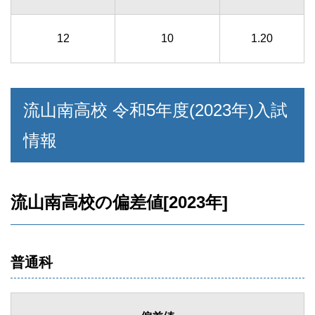
12
10
1.20
流山南高校 令和5年度(2023年)入試
情報
流山南高校の偏差値[2023年]
普通科