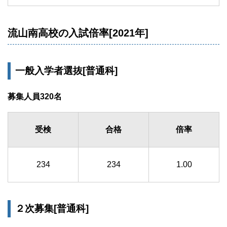
流山南高校の入試倍率[2021年]
一般入学者選抜[普通科]
募集人員320名
受検
合格
倍率
234
234
1.00
２次募集[普通科]