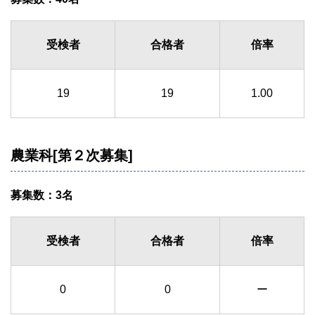
受検者
合格者
倍率
19
19
1.00
農業科[第２次募集]
募集数：3名
受検者
合格者
倍率
0
0
ー