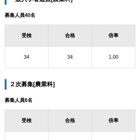
募集人員40名
受検
合格
倍率
34
34
1.00
２次募集[農業科]
募集人員6名
受検
合格
倍率