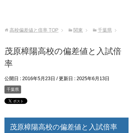
高校偏差値と倍率
TOP
関東
千葉県
茂原樟陽高校の偏差値と入試倍
率
公開日 :
2016年5月23日
/ 更新日 :
2025年6月13日
千葉県
茂原樟陽高校の偏差値と入試倍率