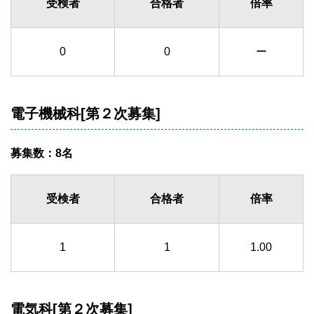
受検者
合格者
倍率
0
0
ー
電子機械科[第２次募集]
募集数：8名
受検者
合格者
倍率
1
1
1.00
電気科[第２次募集]