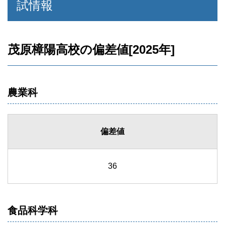
試情報
茂原樟陽高校の偏差値[2025年]
農業科
偏差値
36
食品科学科