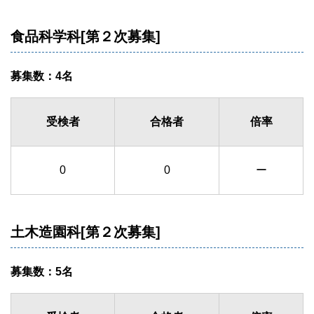
食品科学科[第２次募集]
募集数：4名
受検者
合格者
倍率
0
0
ー
土木造園科[第２次募集]
募集数：5名