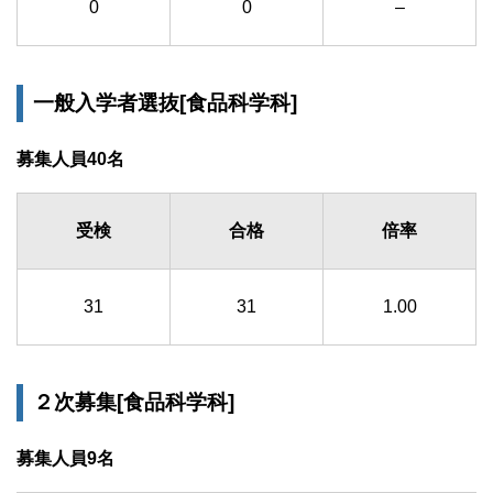
0
0
–
一般入学者選抜[食品科学科]
募集人員40名
受検
合格
倍率
31
31
1.00
２次募集[食品科学科]
募集人員9名