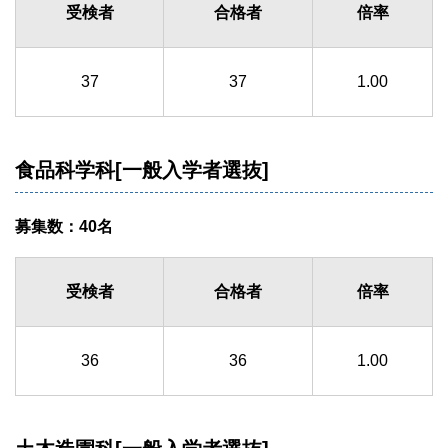
受検者
合格者
倍率
37
37
1.00
食品科学科[一般入学者選抜]
募集数：40名
受検者
合格者
倍率
36
36
1.00