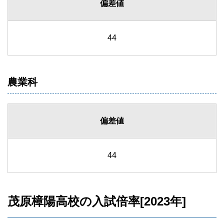
偏差値
44
農業科
偏差値
44
茂原樟陽高校の入試倍率[2023年]