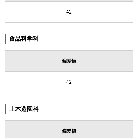
42
食品科学科
偏差値
42
土木造園科
偏差値