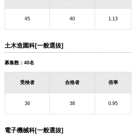
45
40
1.13
土木造園科[一般選抜]
募集数：40名
受検者
合格者
倍率
36
38
0.95
電子機械科[一般選抜]