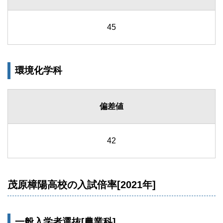
45
環境化学科
偏差値
42
茂原樟陽高校の入試倍率[2021年]
一般入学者選抜[農業科]