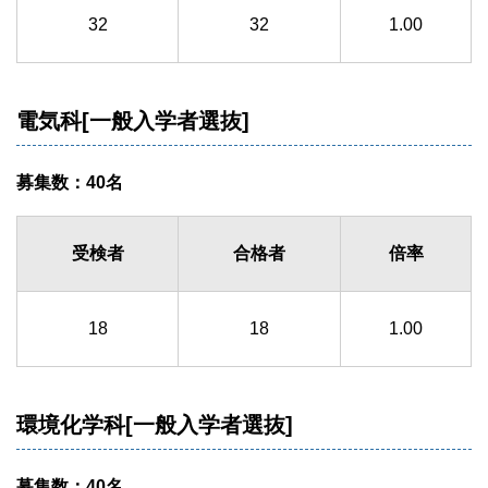
32
32
1.00
電気科[一般入学者選抜]
募集数：40名
受検者
合格者
倍率
18
18
1.00
環境化学科[一般入学者選抜]
募集数：40名