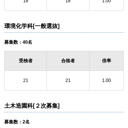
18
18
1.00
環境化学科[一般選抜]
募集数：40名
受検者
合格者
倍率
21
21
1.00
土木造園科[２次募集]
募集数：2名