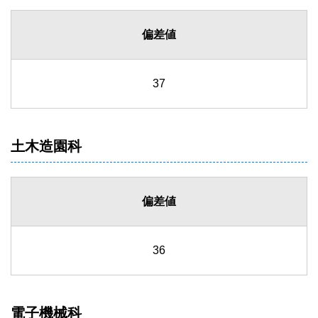
偏差値
37
土木造園科
偏差値
36
電子機械科