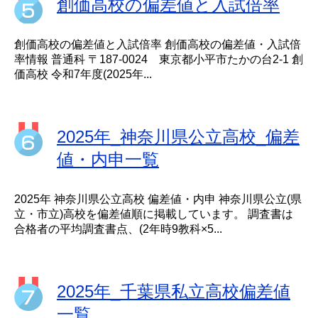
創価高校の偏差値と入試倍率
創価高校の偏差値と入試倍率 創価高校の偏差値・入試倍
率情報 普通科 〒187-0024 東京都小平市たかの台2-1 創
価高校 令和7年度(2025年...
2025年_神奈川県公立高校_偏差
値・内申一覧
2025年 神奈川県公立高校 偏差値・内申 神奈川県公立(県
立・市立)高校を偏差値順に掲載しています。 調査書は
合格者の平均調査書点、(2年時9教科×5...
2025年_千葉県私立高校偏差値
一覧