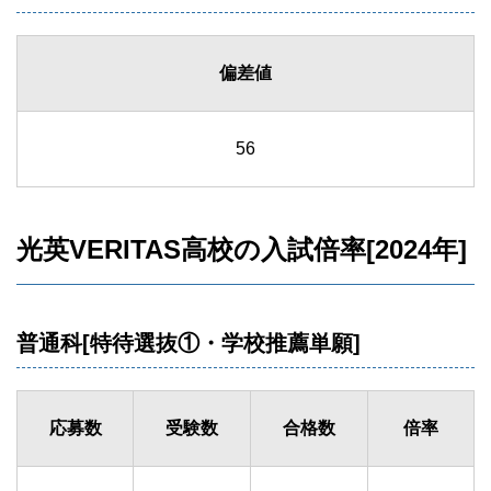
偏差値
56
光英VERITAS高校の入試倍率[2024年]
普通科[特待選抜①・学校推薦単願]
応募数
受験数
合格数
倍率