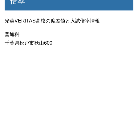
倍率
光英VERITAS高校の偏差値と入試倍率情報
普通科
千葉県松戸市秋山600