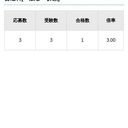
応募数
受験数
合格数
倍率
3
3
1
3.00