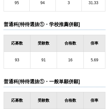
95
94
3
31.33
普通科[特待選抜①・学校推薦併願]
応募数
受験数
合格数
倍率
93
91
16
5.69
普通科[特待選抜①・一般単願併願]
応募数
受験数
合格数
倍率