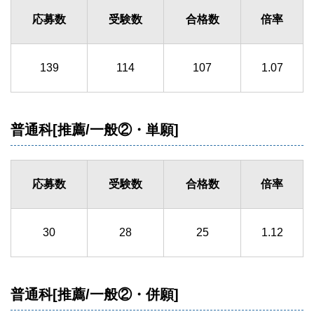
応募数
受験数
合格数
倍率
139
114
107
1.07
普通科[推薦/一般②・単願]
応募数
受験数
合格数
倍率
30
28
25
1.12
普通科[推薦/一般②・併願]