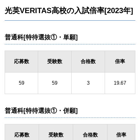
光英VERITAS高校の入試倍率[2023年]
普通科[特待選抜①・単願]
応募数
受験数
合格数
倍率
59
59
3
19.67
普通科[特待選抜①・併願]
応募数
受験数
合格数
倍率