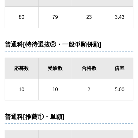
80
79
23
3.43
普通科[特待選抜②・一般単願併願]
応募数
受験数
合格数
倍率
10
10
2
5.00
普通科[推薦①・単願]