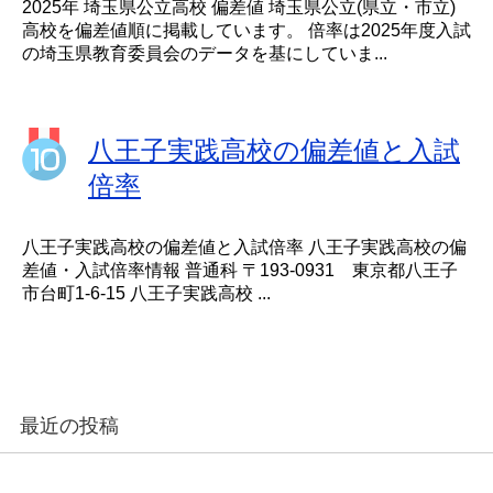
2025年 埼玉県公立高校 偏差値 埼玉県公立(県立・市立)
高校を偏差値順に掲載しています。 倍率は2025年度入試
の埼玉県教育委員会のデータを基にしていま...
八王子実践高校の偏差値と入試
倍率
八王子実践高校の偏差値と入試倍率 八王子実践高校の偏
差値・入試倍率情報 普通科 〒193-0931 東京都八王子
市台町1-6-15 八王子実践高校 ...
最近の投稿