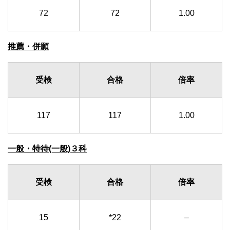
72
72
1.00
推薦・併願
受検
合格
倍率
117
117
1.00
一般・特待(一般)３科
受検
合格
倍率
15
*22
–