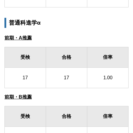
普通科進学α
前期・A推薦
受検
合格
倍率
17
17
1.00
前期・B推薦
受検
合格
倍率