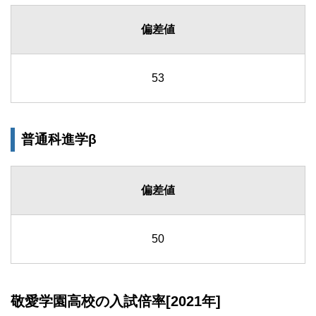
偏差値
53
普通科進学β
偏差値
50
敬愛学園高校の入試倍率[2021年]