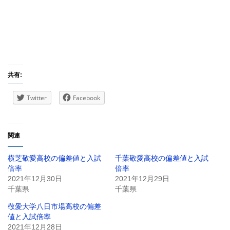
共有:
Twitter
Facebook
関連
横芝敬愛高校の偏差値と入試
千葉敬愛高校の偏差値と入試
倍率
倍率
2021年12月30日
2021年12月29日
千葉県
千葉県
敬愛大学八日市場高校の偏差
値と入試倍率
2021年12月28日