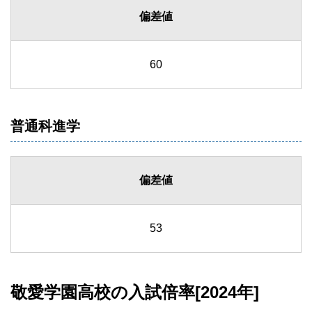
偏差値
60
普通科進学
偏差値
53
敬愛学園高校の入試倍率[2024年]