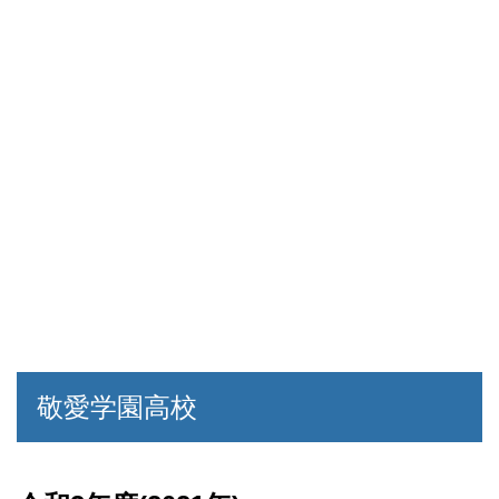
敬愛学園高校