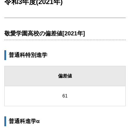
令和3年度(2021年)
敬愛学園高校の偏差値[2021年]
普通科特別進学
偏差値
61
普通科進学α