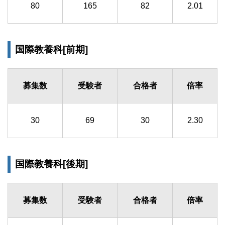
80
165
82
2.01
国際教養科[前期]
募集数
受験者
合格者
倍率
30
69
30
2.30
国際教養科[後期]
募集数
受験者
合格者
倍率