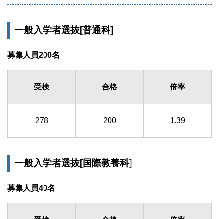
一般入学者選抜[普通科]
募集人員200名
受検
合格
倍率
278
200
1.39
一般入学者選抜[国際教養科]
募集人員40名