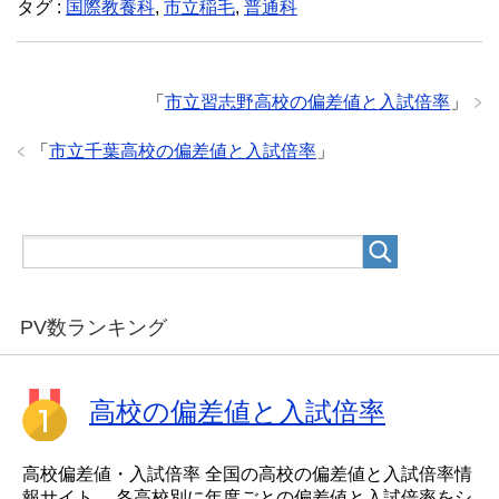
タグ :
国際教養科
,
市立稲毛
,
普通科
「
市立習志野高校の偏差値と入試倍率
」
「
市立千葉高校の偏差値と入試倍率
」
PV数ランキング
高校の偏差値と入試倍率
高校偏差値・入試倍率 全国の高校の偏差値と入試倍率情
報サイト。 各高校別に年度ごとの偏差値と入試倍率をシ