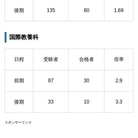
後期
135
80
1.69
国際教養科
日程
受験者
合格者
倍率
前期
87
30
2.9
後期
33
10
3.3
スポンサーリンク