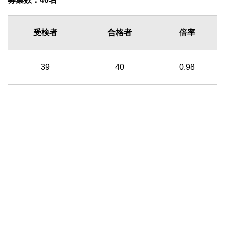
受検者
合格者
倍率
39
40
0.98