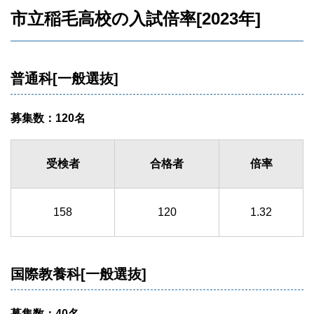
市立稲毛高校の入試倍率[2023年]
普通科[一般選抜]
募集数：120名
受検者
合格者
倍率
158
120
1.32
国際教養科[一般選抜]
募集数：40名