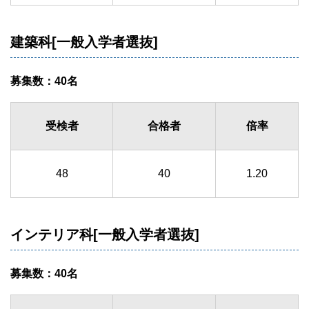
建築科[一般入学者選抜]
募集数：40名
受検者
合格者
倍率
48
40
1.20
インテリア科[一般入学者選抜]
募集数：40名