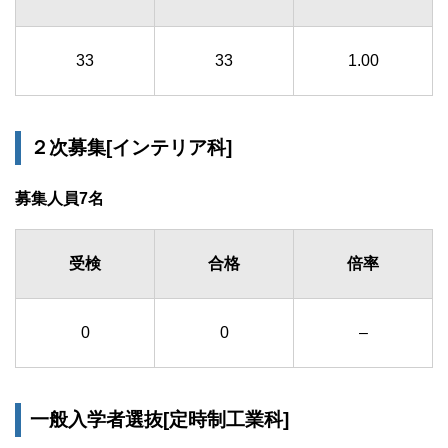
33
33
1.00
２次募集[インテリア科]
募集人員7名
受検
合格
倍率
0
0
–
一般入学者選抜[定時制工業科]