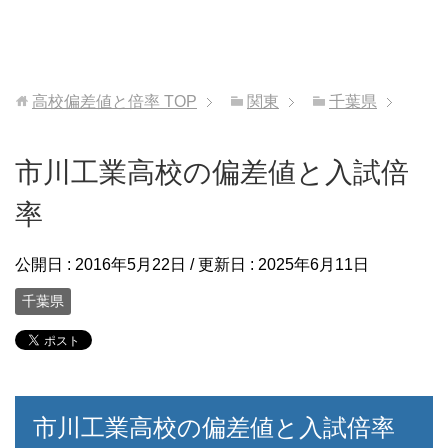
高校偏差値と倍率
TOP
関東
千葉県
市川工業高校の偏差値と入試倍
率
公開日 :
2016年5月22日
/ 更新日 :
2025年6月11日
千葉県
市川工業高校の偏差値と入試倍率