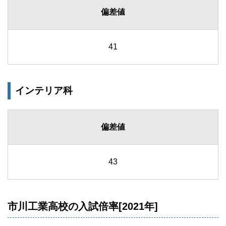
偏差値
41
インテリア科
偏差値
43
市川工業高校の入試倍率[2021年]