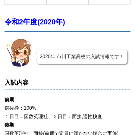
令和2年度(2020年)
2020年 市川工業高校の入試情報です！
入試内容
前期
選抜枠：100%
１日目：国数英理社、２日目：面接,適性検査
後期
国数英理社、面接(前期で定員に満たない場合に実施)