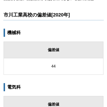
市川工業高校の偏差値[2020年]
機械科
偏差値
44
電気科
偏差値