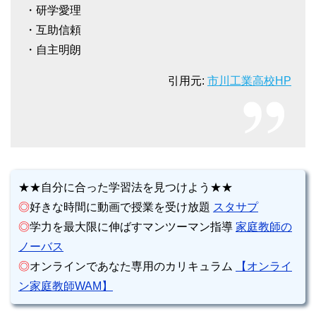
・研学愛理
・互助信頼
・自主明朗
引用元:
市川工業高校HP
★★自分に合った学習法を見つけよう★★
◎
好きな時間に動画で授業を受け放題
スタサプ
◎
学力を最大限に伸ばすマンツーマン指導
家庭教師の
ノーバス
◎
オンラインであなた専用のカリキュラム
【オンライ
ン家庭教師WAM】