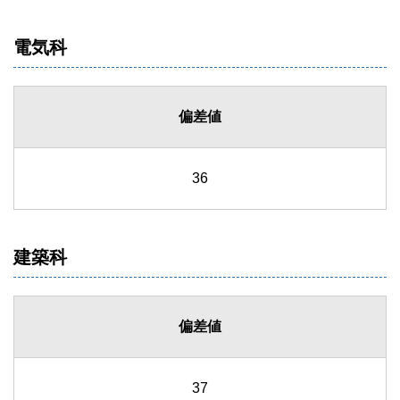
電気科
偏差値
36
建築科
偏差値
37