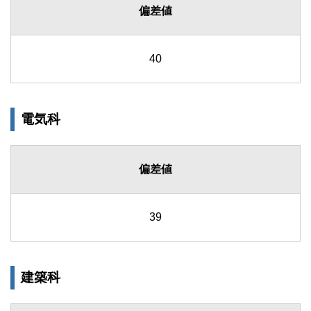
偏差値
40
電気科
偏差値
39
建築科