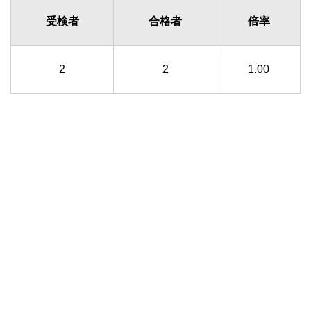
受検者
合格者
倍率
2
2
1.00