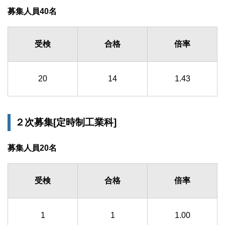
募集人員40名
受検
合格
倍率
20
14
1.43
２次募集[定時制工業科]
募集人員20名
受検
合格
倍率
1
1
1.00