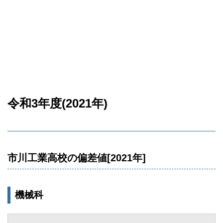
令和3年度(2021年)
市川工業高校の偏差値[2021年]
機械科