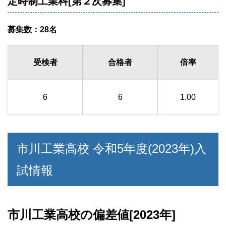
定時制工業科[第２次募集]
募集数：28名
受検者
合格者
倍率
6
6
1.00
市川工業高校 令和5年度(2023年)入
試情報
市川工業高校の偏差値[2023年]