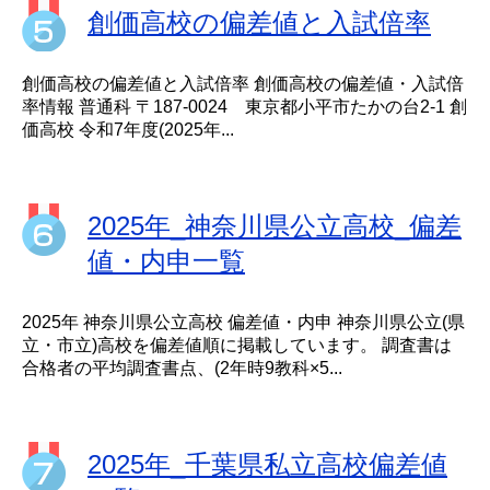
創価高校の偏差値と入試倍率
創価高校の偏差値と入試倍率 創価高校の偏差値・入試倍
率情報 普通科 〒187-0024 東京都小平市たかの台2-1 創
価高校 令和7年度(2025年...
2025年_神奈川県公立高校_偏差
値・内申一覧
2025年 神奈川県公立高校 偏差値・内申 神奈川県公立(県
立・市立)高校を偏差値順に掲載しています。 調査書は
合格者の平均調査書点、(2年時9教科×5...
2025年_千葉県私立高校偏差値