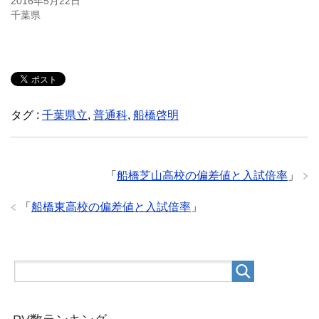
2016年5月22日
千葉県
タグ :
千葉県立
,
普通科
,
船橋啓明
「
船橋芝山高校の偏差値と入試倍率
」
「
船橋東高校の偏差値と入試倍率
」