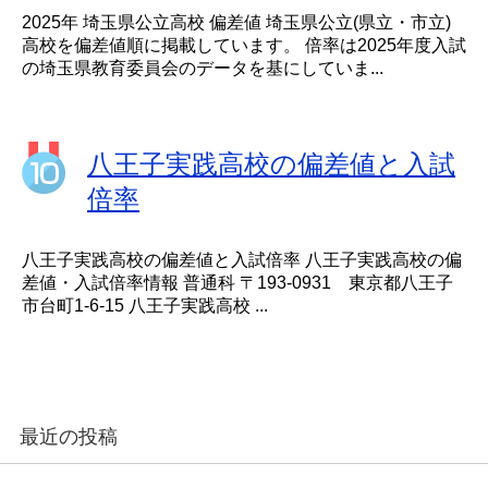
2025年 埼玉県公立高校 偏差値 埼玉県公立(県立・市立)
高校を偏差値順に掲載しています。 倍率は2025年度入試
の埼玉県教育委員会のデータを基にしていま...
八王子実践高校の偏差値と入試
倍率
八王子実践高校の偏差値と入試倍率 八王子実践高校の偏
差値・入試倍率情報 普通科 〒193-0931 東京都八王子
市台町1-6-15 八王子実践高校 ...
最近の投稿