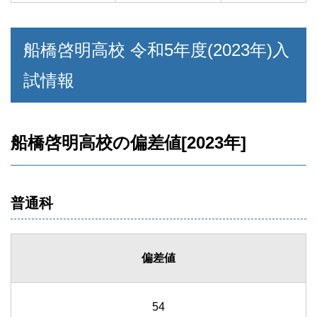
船橋啓明高校 令和5年度(2023年)入
試情報
船橋啓明高校の偏差値[2023年]
普通科
偏差値
54