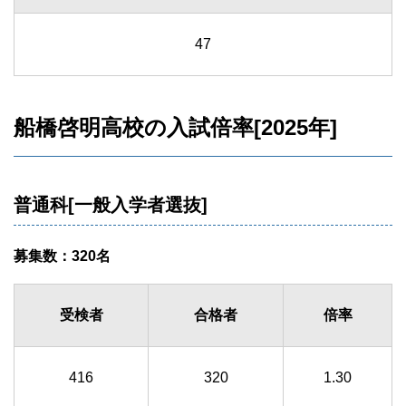
47
船橋啓明高校の入試倍率[2025年]
普通科[一般入学者選抜]
募集数：320名
受検者
合格者
倍率
416
320
1.30