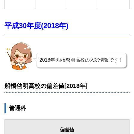
平成30年度(2018年)
2018年 船橋啓明高校の入試情報です！
船橋啓明高校の偏差値[2018年]
普通科
偏差値