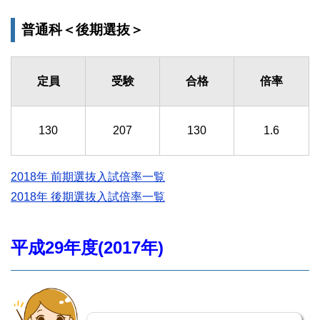
普通科＜後期選抜＞
定員
受験
合格
倍率
130
207
130
1.6
2018年 前期選抜入試倍率一覧
2018年 後期選抜入試倍率一覧
平成29年度(2017年)