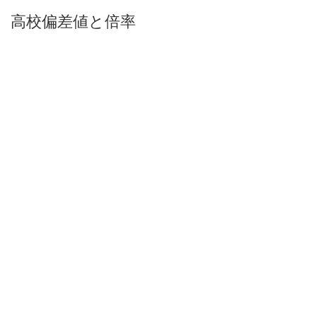
高校偏差値と倍率