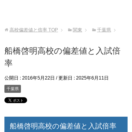
高校偏差値と倍率
TOP
関東
千葉県
船橋啓明高校の偏差値と入試倍
率
公開日 :
2016年5月22日
/ 更新日 :
2025年6月11日
千葉県
船橋啓明高校の偏差値と入試倍率