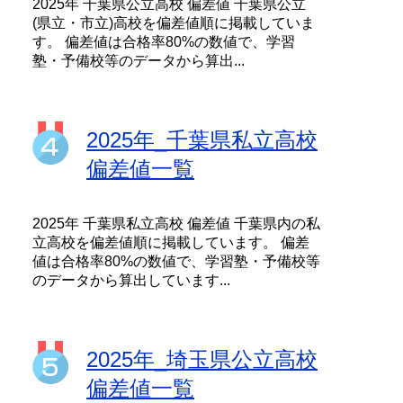
2025年 千葉県公立高校 偏差値 千葉県公立
(県立・市立)高校を偏差値順に掲載していま
す。 偏差値は合格率80%の数値で、学習
塾・予備校等のデータから算出...
2025年_千葉県私立高校
偏差値一覧
2025年 千葉県私立高校 偏差値 千葉県内の私
立高校を偏差値順に掲載しています。 偏差
値は合格率80%の数値で、学習塾・予備校等
のデータから算出しています...
2025年_埼玉県公立高校
偏差値一覧