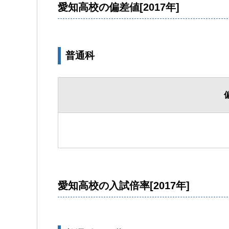
愛知高校の偏差値[2017年]
普通科
愛知高校の入試倍率[2017年]