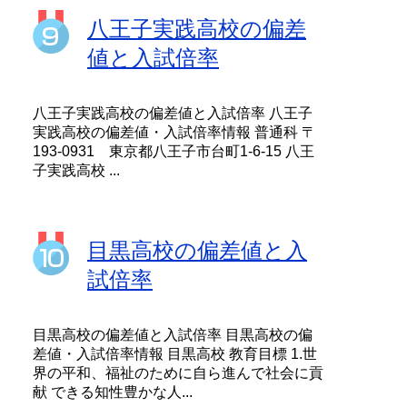
八王子実践高校の偏差
値と入試倍率
八王子実践高校の偏差値と入試倍率 八王子
実践高校の偏差値・入試倍率情報 普通科 〒
193-0931 東京都八王子市台町1-6-15 八王
子実践高校 ...
目黒高校の偏差値と入
試倍率
目黒高校の偏差値と入試倍率 目黒高校の偏
差値・入試倍率情報 目黒高校 教育目標 1.世
界の平和、福祉のために自ら進んで社会に貢
献 できる知性豊かな人...