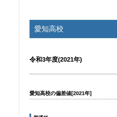
愛知高校
令和3年度(2021年)
愛知高校の偏差値[2021年]