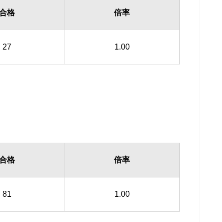
合格
倍率
27
1.00
合格
倍率
81
1.00