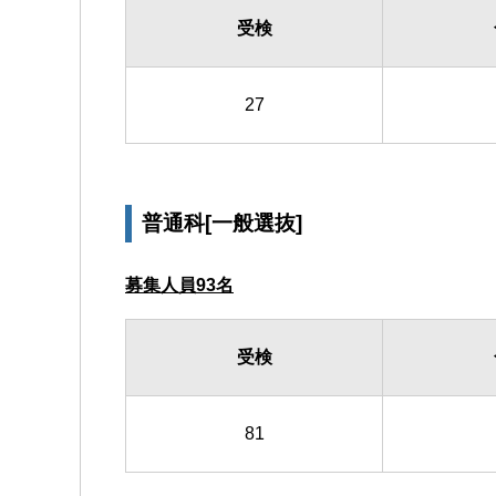
受検
27
普通科[一般選抜]
募集人員93名
受検
81