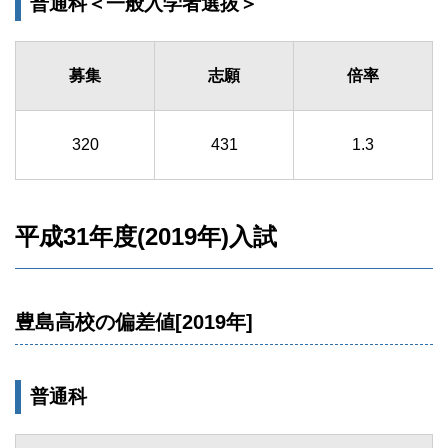
普通科＜一般入学者選抜＞
募集
志願
倍率
320
431
1.3
平成31年度(2019年)入試
豊島高校の偏差値[2019年]
普通科