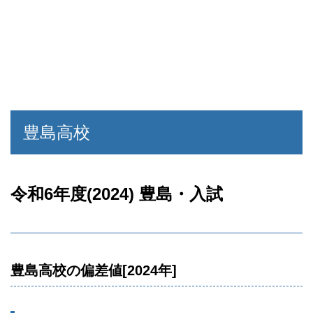
豊島高校
令和6年度(2024) 豊島・入試
豊島高校の偏差値[2024年]