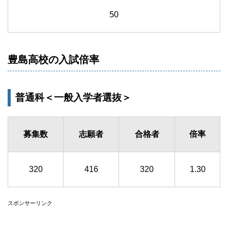
50
豊島高校の入試倍率
普通科＜一般入学者選抜＞
募集数
志願者
合格者
倍率
320
416
320
1.30
スポンサーリンク