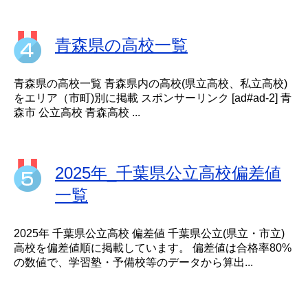
青森県の高校一覧
青森県の高校一覧 青森県内の高校(県立高校、私立高校)
をエリア（市町)別に掲載 スポンサーリンク [ad#ad-2] 青
森市 公立高校 青森高校 ...
2025年_千葉県公立高校偏差値
一覧
2025年 千葉県公立高校 偏差値 千葉県公立(県立・市立)
高校を偏差値順に掲載しています。 偏差値は合格率80%
の数値で、学習塾・予備校等のデータから算出...