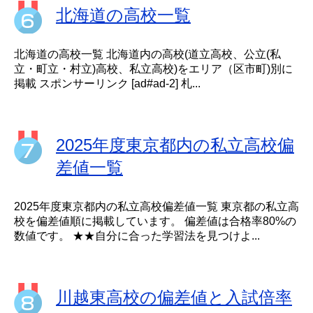
北海道の高校一覧
北海道の高校一覧 北海道内の高校(道立高校、公立(私
立・町立・村立)高校、私立高校)をエリア（区市町)別に
掲載 スポンサーリンク [ad#ad-2] 札...
2025年度東京都内の私立高校偏
差値一覧
2025年度東京都内の私立高校偏差値一覧 東京都の私立高
校を偏差値順に掲載しています。 偏差値は合格率80%の
数値です。 ★★自分に合った学習法を見つけよ...
川越東高校の偏差値と入試倍率