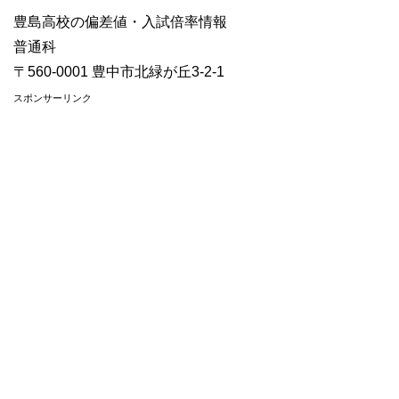
豊島高校の偏差値・入試倍率情報
普通科
〒560-0001 豊中市北緑が丘3-2-1
スポンサーリンク