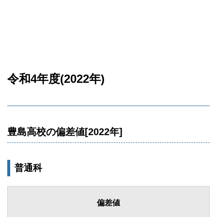
令和4年度(2022年)
豊島高校の偏差値[2022年]
普通科
偏差値