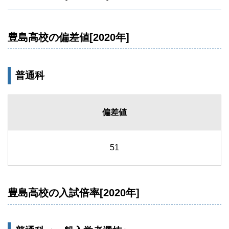
豊島高校の偏差値[2020年]
普通科
偏差値
51
豊島高校の入試倍率[2020年]