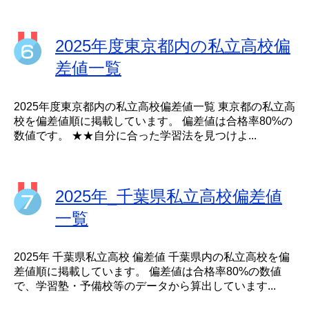
2025年度東京都内の私立高校偏
差値一覧
2025年度東京都内の私立高校偏差値一覧 東京都の私立高
校を偏差値順に掲載しています。 偏差値は合格率80%の
数値です。 ★★自分に合った学習法を見つけよ...
2025年_千葉県私立高校偏差値
一覧
2025年 千葉県私立高校 偏差値 千葉県内の私立高校を偏
差値順に掲載しています。 偏差値は合格率80%の数値
で、学習塾・予備校等のデータから算出しています...