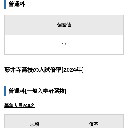
普通科
偏差値
47
藤井寺高校の入試倍率[2024年]
普通科[一般入学者選抜]
募集人員240名
志願
倍率