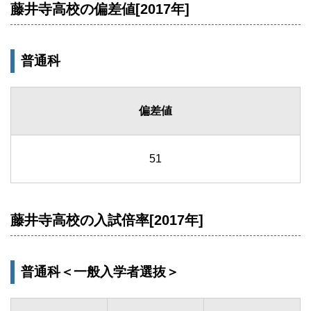
藤井寺高校の偏差値[2017年]
普通科
偏差値
51
藤井寺高校の入試倍率[2017年]
普通科＜一般入学者選抜＞