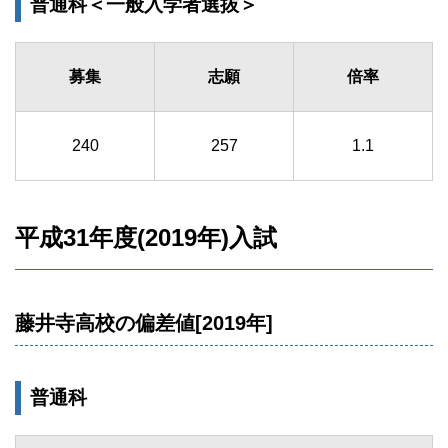
普通科＜一般入学者選抜＞
募集
志願
倍率
240
257
1.1
平成31年度(2019年)入試
藤井寺高校の偏差値[2019年]
普通科