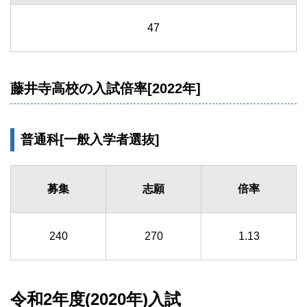
47
藤井寺高校の入試倍率[2022年]
普通科[一般入学者選抜]
募集
志願
倍率
240
270
1.13
令和2年度(2020年)入試