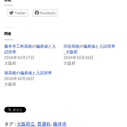
共有:
Twitter
Facebook
関連
藤井寺工科高校の偏差値と入
渋谷高校の偏差値と入試倍率
試倍率
_大阪府
2016年10月17日
2016年10月16日
大阪府
大阪府
港高校の偏差値と入試倍率
2016年10月16日
大阪府
タグ :
大阪府立
,
普通科
,
藤井寺