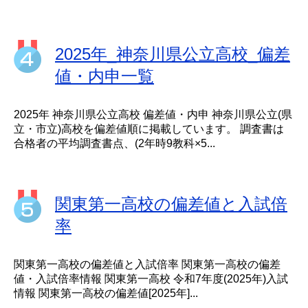
2025年_神奈川県公立高校_偏差
値・内申一覧
2025年 神奈川県公立高校 偏差値・内申 神奈川県公立(県
立・市立)高校を偏差値順に掲載しています。 調査書は
合格者の平均調査書点、(2年時9教科×5...
関東第一高校の偏差値と入試倍
率
関東第一高校の偏差値と入試倍率 関東第一高校の偏差
値・入試倍率情報 関東第一高校 令和7年度(2025年)入試
情報 関東第一高校の偏差値[2025年]...