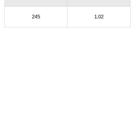
245
1.02