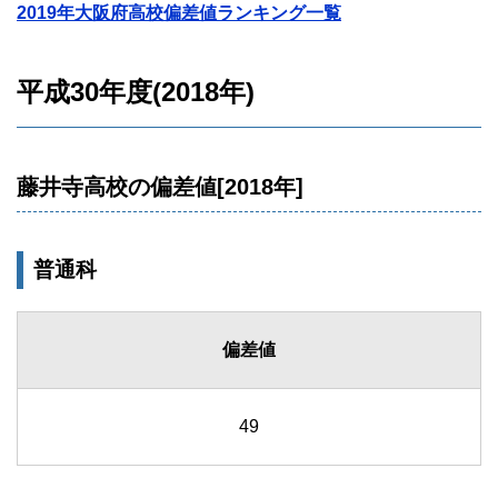
2019年大阪府高校偏差値ランキング一覧
平成30年度(2018年)
藤井寺高校の偏差値[2018年]
普通科
偏差値
49