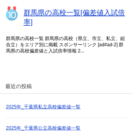
群馬県の高校一覧[偏差値入試倍
率]
群馬県の高校一覧 群馬県の高校（県立、市立、私立、組
合立）をエリア別に掲載 スポンサーリンク [ad#ad-2] 群
馬県の高校偏差値と入試倍率情報 2...
最近の投稿
2025年_千葉県私立高校偏差値一覧
2025年_千葉県公立高校偏差値一覧