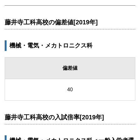
藤井寺工科高校の偏差値[2019年]
機械・電気・メカトロニクス科
偏差値
40
藤井寺工科高校の入試倍率[2019年]