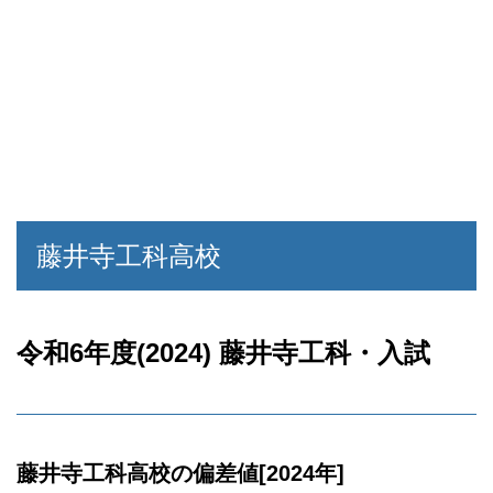
藤井寺工科高校
令和6年度(2024) 藤井寺工科・入試
藤井寺工科高校の偏差値[2024年]