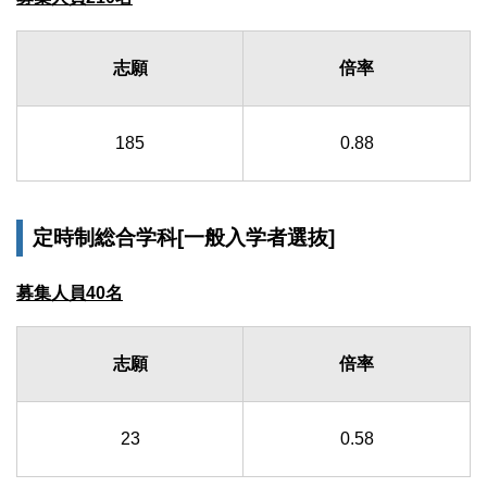
志願
倍率
185
0.88
定時制総合学科[一般入学者選抜]
募集人員40名
志願
倍率
23
0.58