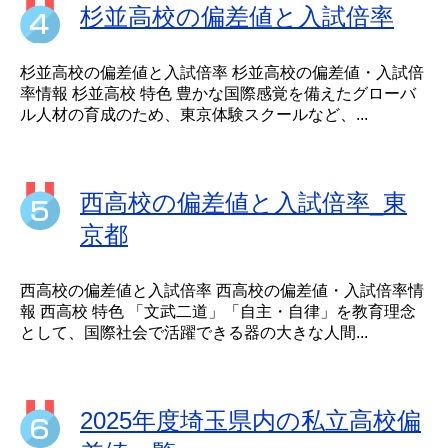
杉並高校の偏差値と入試倍率
杉並高校の偏差値と入試倍率 杉並高校の偏差値・入試倍
率情報 杉並高校 特色 豊かな国際感覚を備えたグローバ
ル人材の育成のため、東京体験スクールなど、...
西高校の偏差値と入試倍率_東
京都
西高校の偏差値と入試倍率 西高校の偏差値・入試倍率情
報 西高校 特色 「文武二道」「自主・自律」を教育理念
として、国際社会で活躍できる器の大きな人間...
2025年度埼玉県内の私立高校偏