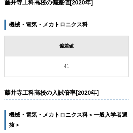
藤井寺工科高校の偏差値[2020年]
機械・電気・メカトロニクス科
偏差値
41
藤井寺工科高校の入試倍率[2020年]
機械・電気・メカトロニクス科＜一般入学者選
抜＞