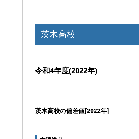
茨木高校
令和4年度(2022年)
茨木高校の偏差値[2022年]