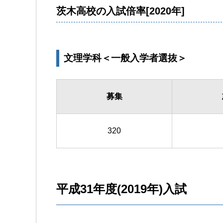
茨木高校の入試倍率[2020年]
文理学科＜一般入学者選抜＞
募集
320
平成31年度(2019年)入試