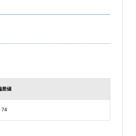
偏差値
74