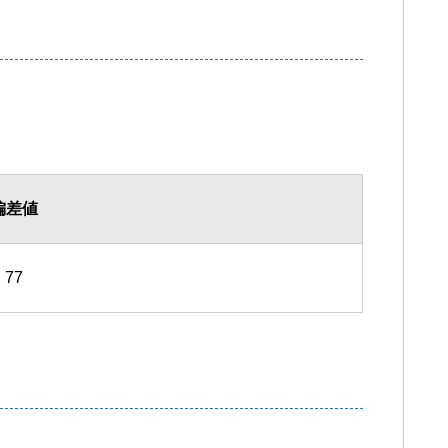
偏差値
77