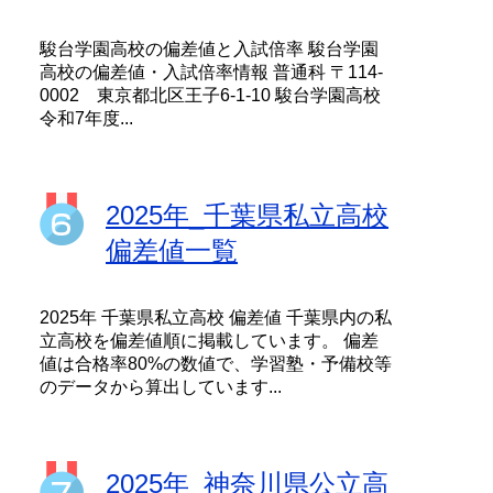
駿台学園高校の偏差値と入試倍率 駿台学園
高校の偏差値・入試倍率情報 普通科 〒114-
0002 東京都北区王子6-1-10 駿台学園高校
令和7年度...
2025年_千葉県私立高校
偏差値一覧
2025年 千葉県私立高校 偏差値 千葉県内の私
立高校を偏差値順に掲載しています。 偏差
値は合格率80%の数値で、学習塾・予備校等
のデータから算出しています...
2025年_神奈川県公立高