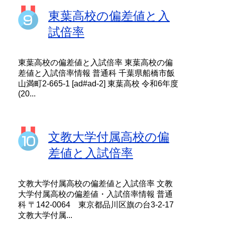
東葉高校の偏差値と入
試倍率
東葉高校の偏差値と入試倍率 東葉高校の偏
差値と入試倍率情報 普通科 千葉県船橋市飯
山満町2-665-1 [ad#ad-2] 東葉高校 令和6年度
(20...
文教大学付属高校の偏
差値と入試倍率
文教大学付属高校の偏差値と入試倍率 文教
大学付属高校の偏差値・入試倍率情報 普通
科 〒142-0064 東京都品川区旗の台3-2-17
文教大学付属...