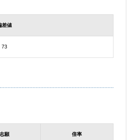
偏差値
73
志願
倍率