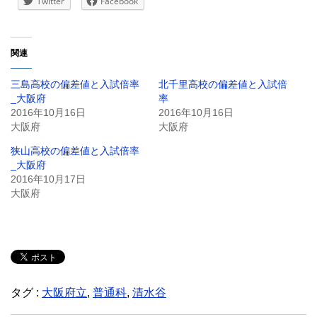
Twitter
Facebook
関連
三島高校の偏差値と入試倍率
北千里高校の偏差値と入試倍
_大阪府
率
2016年10月16日
2016年10月16日
大阪府
大阪府
狭山高校の偏差値と入試倍率
_大阪府
2016年10月17日
大阪府
タグ :
大阪府立
,
普通科
,
清水谷