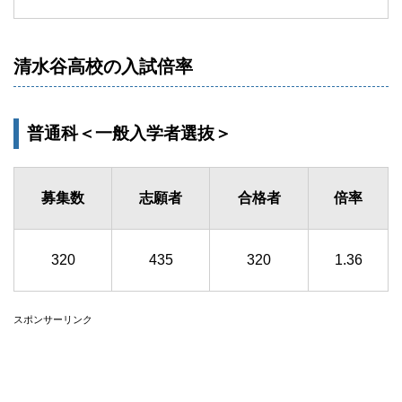
清水谷高校の入試倍率
普通科＜一般入学者選抜＞
募集数
志願者
合格者
倍率
320
435
320
1.36
スポンサーリンク