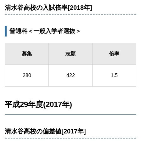
清水谷高校の入試倍率[2018年]
普通科＜一般入学者選抜＞
募集
志願
倍率
280
422
1.5
平成29年度(2017年)
清水谷高校の偏差値[2017年]