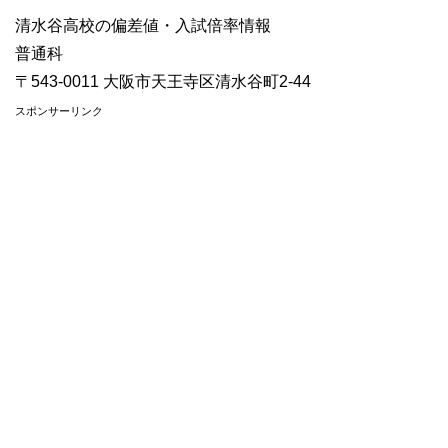
清水谷高校の偏差値・入試倍率情報
普通科
〒543-0011 大阪市天王寺区清水谷町2-44
スポンサーリンク