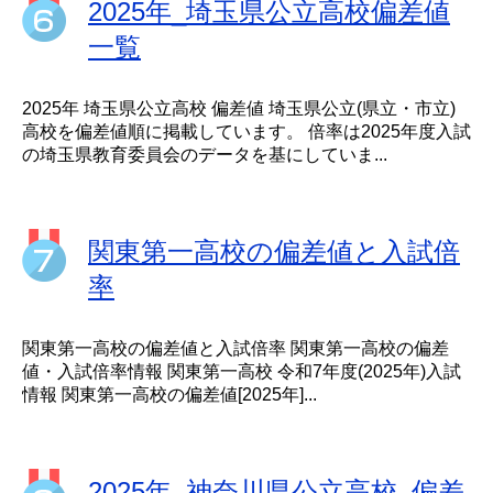
2025年_埼玉県公立高校偏差値
一覧
2025年 埼玉県公立高校 偏差値 埼玉県公立(県立・市立)
高校を偏差値順に掲載しています。 倍率は2025年度入試
の埼玉県教育委員会のデータを基にしていま...
関東第一高校の偏差値と入試倍
率
関東第一高校の偏差値と入試倍率 関東第一高校の偏差
値・入試倍率情報 関東第一高校 令和7年度(2025年)入試
情報 関東第一高校の偏差値[2025年]...
2025年_神奈川県公立高校_偏差