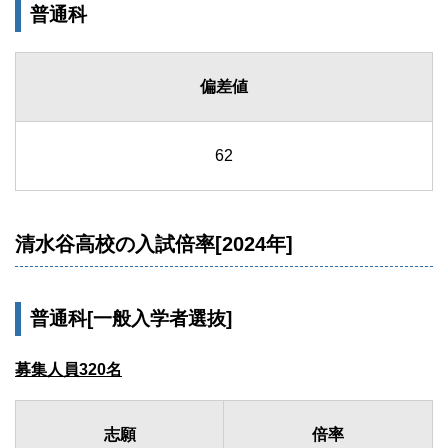
普通科
偏差値
62
清水谷高校の入試倍率[2024年]
普通科[一般入学者選抜]
募集人員320名
志願
倍率