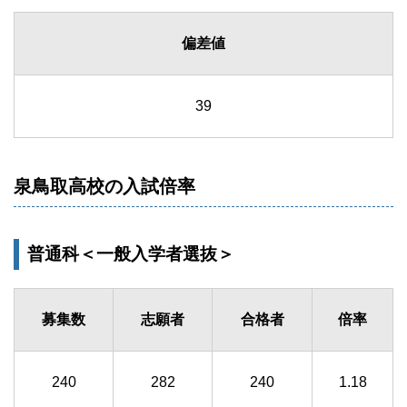
偏差値
39
泉鳥取高校の入試倍率
普通科＜一般入学者選抜＞
募集数
志願者
合格者
倍率
240
282
240
1.18