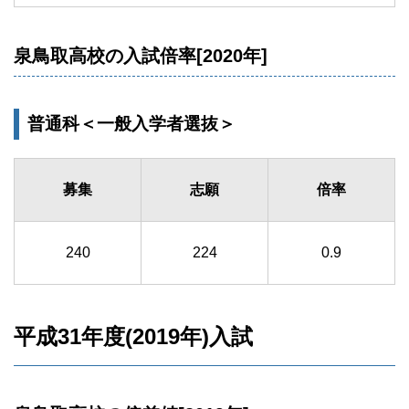
泉鳥取高校の入試倍率[2020年]
普通科＜一般入学者選抜＞
募集
志願
倍率
240
224
0.9
平成31年度(2019年)入試