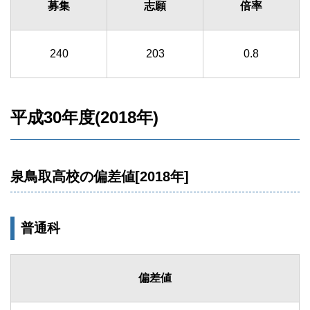
募集
志願
倍率
240
203
0.8
平成30年度(2018年)
泉鳥取高校の偏差値[2018年]
普通科
偏差値