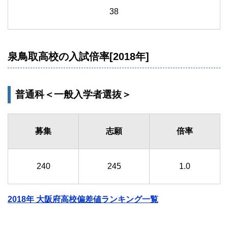
38
泉鳥取高校の入試倍率[2018年]
普通科＜一般入学者選抜＞
募集
志願
倍率
240
245
1.0
2018年 大阪府高校偏差値ランキング一覧