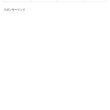
スポンサーリンク