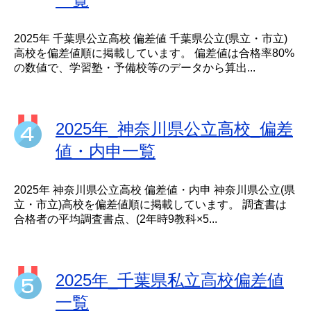
2025年 千葉県公立高校 偏差値 千葉県公立(県立・市立)
高校を偏差値順に掲載しています。 偏差値は合格率80%
の数値で、学習塾・予備校等のデータから算出...
2025年_神奈川県公立高校_偏差
値・内申一覧
2025年 神奈川県公立高校 偏差値・内申 神奈川県公立(県
立・市立)高校を偏差値順に掲載しています。 調査書は
合格者の平均調査書点、(2年時9教科×5...
2025年_千葉県私立高校偏差値
一覧