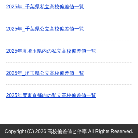
2025年_千葉県私立高校偏差値一覧
2025年_千葉県公立高校偏差値一覧
2025年度埼玉県内の私立高校偏差値一覧
2025年_埼玉県公立高校偏差値一覧
2025年度東京都内の私立高校偏差値一覧
Copyright (C) 2026 高校偏差値と倍率
All Rights Reserved.