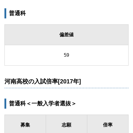
普通科
偏差値
59
河南高校の入試倍率[2017年]
普通科＜一般入学者選抜＞
募集
志願
倍率