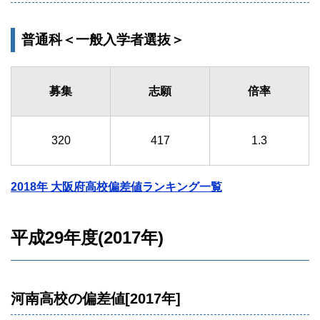
普通科＜一般入学者選抜＞
募集
志願
倍率
320
417
1.3
2018年 大阪府高校偏差値ランキング一覧
平成29年度(2017年)
河南高校の偏差値[2017年]