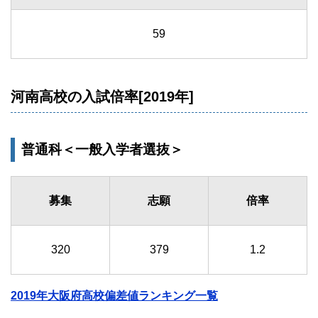
59
河南高校の入試倍率[2019年]
普通科＜一般入学者選抜＞
募集
志願
倍率
320
379
1.2
2019年大阪府高校偏差値ランキング一覧