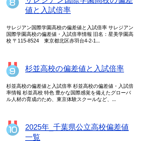
値と入試倍率
サレジアン国際学園高校の偏差値と入試倍率 サレジアン
国際学園高校の偏差値・入試倍率情報 旧名：星美学園高
校 〒115-8524 東京都北区赤羽台4-2-1...
杉並高校の偏差値と入試倍率
杉並高校の偏差値と入試倍率 杉並高校の偏差値・入試倍
率情報 杉並高校 特色 豊かな国際感覚を備えたグローバ
ル人材の育成のため、東京体験スクールなど、...
2025年_千葉県公立高校偏差値
一覧