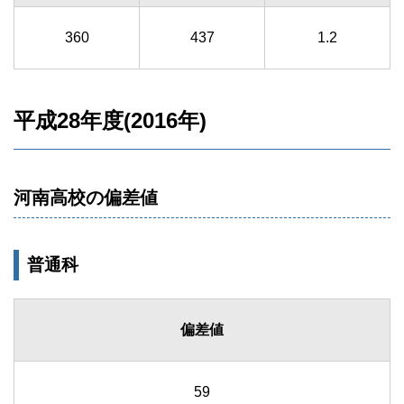
360
437
1.2
平成28年度(2016年)
河南高校の偏差値
普通科
偏差値
59