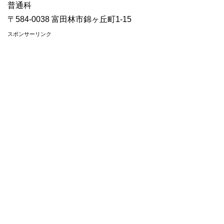
普通科
〒584-0038 富田林市錦ヶ丘町1-15
スポンサーリンク