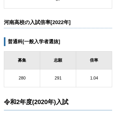
河南高校の入試倍率[2022年]
普通科[一般入学者選抜]
募集
志願
倍率
280
291
1.04
令和2年度(2020年)入試