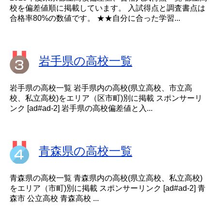
校を偏差値順に掲載しています。 入試得点と調査書点は
合格率80%の数値です。 ★★自分に合った学習...
岩手県の高校一覧
岩手県の高校一覧 岩手県内の高校(県立高校、市立高
校、私立高校)をエリア（区市町)別に掲載 スポンサーリ
ンク [ad#ad-2] 岩手県の高校偏差値と入...
青森県の高校一覧
青森県の高校一覧 青森県内の高校(県立高校、私立高校)
をエリア（市町)別に掲載 スポンサーリンク [ad#ad-2] 青
森市 公立高校 青森高校 ...