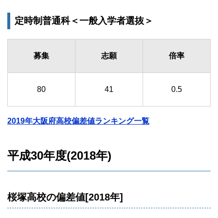
定時制普通科＜一般入学者選抜＞
募集
志願
倍率
80
41
0.5
2019年大阪府高校偏差値ランキング一覧
平成30年度(2018年)
桜塚高校の偏差値[2018年]