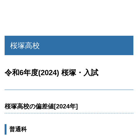
桜塚高校
令和6年度(2024) 桜塚・入試
桜塚高校の偏差値[2024年]
普通科