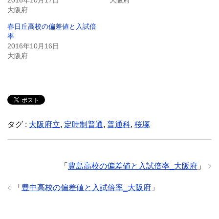
2016年10月17日
大阪府
大阪府
春日丘高校の偏差値と入試倍
率
2016年10月16日
大阪府
タグ :
大阪府立
,
定時制普通
,
普通科
,
桜塚
「
豊島高校の偏差値と入試倍率_大阪府
」
「
豊中高校の偏差値と入試倍率_大阪府
」