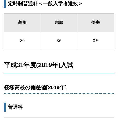
定時制普通科＜一般入学者選抜＞
募集
志願
倍率
80
36
0.5
平成31年度(2019年)入試
桜塚高校の偏差値[2019年]
普通科