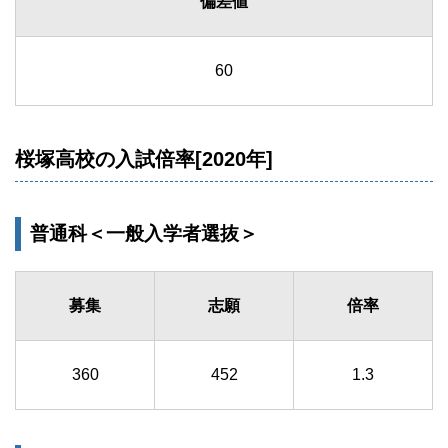
偏差値
60
桜塚高校の入試倍率[2020年]
普通科＜一般入学者選抜＞
募集
志願
倍率
360
452
1.3