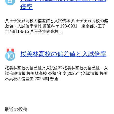
倍率
八王子実践高校の偏差値と入試倍率 八王子実践高校の偏
差値・入試倍率情報 普通科 〒193-0931 東京都八王子
市台町1-6-15 八王子実践高校 ...
桜美林高校の偏差値と入試倍率
桜美林高校の偏差値と入試倍率 桜美林高校の偏差値・入
試倍率情報 桜美林高校 令和7年度(2025年)入試情報 桜美
林高校の偏差値[2025年] 普通...
最近の投稿