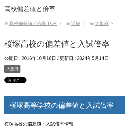
高校偏差値と倍率
高校偏差値と倍率
TOP
近畿
大阪府
桜塚高校の偏差値と入試倍率
公開日 :
2016年10月16日
/ 更新日 :
2024年5月14日
大阪府
桜塚高等学校の偏差値と入試倍率
桜塚高校の偏差値・入試倍率情報