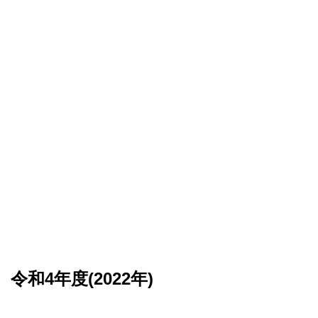
令和4年度(2022年)