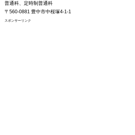
普通科、定時制普通科
〒560-0881 豊中市中桜塚4-1-1
スポンサーリンク