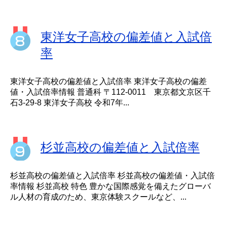
東洋女子高校の偏差値と入試倍
率
東洋女子高校の偏差値と入試倍率 東洋女子高校の偏差
値・入試倍率情報 普通科 〒112-0011 東京都文京区千
石3-29-8 東洋女子高校 令和7年...
杉並高校の偏差値と入試倍率
杉並高校の偏差値と入試倍率 杉並高校の偏差値・入試倍
率情報 杉並高校 特色 豊かな国際感覚を備えたグローバ
ル人材の育成のため、東京体験スクールなど、...