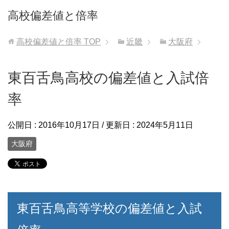
高校偏差値と倍率
高校偏差値と倍率
TOP
近畿
大阪府
東百舌鳥高校の偏差値と入試倍
率
公開日 :
2016年10月17日
/ 更新日 :
2024年5月11日
大阪府
東百舌鳥高等学校の偏差値と入試