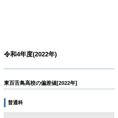
令和4年度(2022年)
東百舌鳥高校の偏差値[2022年]
普通科