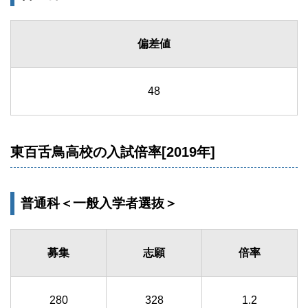
偏差値
48
東百舌鳥高校の入試倍率[2019年]
普通科＜一般入学者選抜＞
募集
志願
倍率
280
328
1.2