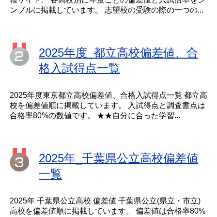
ンプルに掲載しています。 志望校の受験の際の一つの...
2025年度_都立高校偏差値、合
格入試得点一覧
2025年度東京都立高校偏差値、合格入試得点一覧 都立高
校を偏差値順に掲載しています。 入試得点と調査書点は
合格率80%の数値です。 ★★自分に合った学習...
2025年_千葉県公立高校偏差値
一覧
2025年 千葉県公立高校 偏差値 千葉県公立(県立・市立)
高校を偏差値順に掲載しています。 偏差値は合格率80%