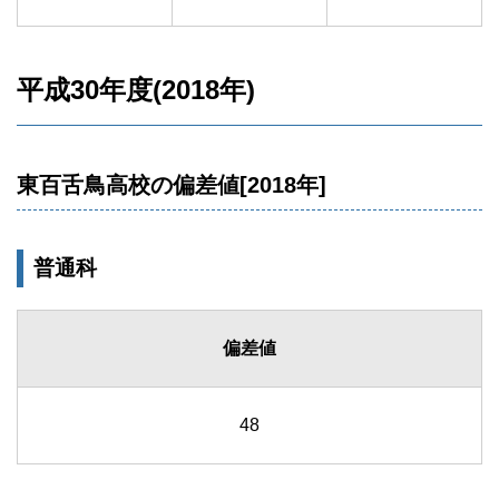
平成30年度(2018年)
東百舌鳥高校の偏差値[2018年]
普通科
偏差値
48