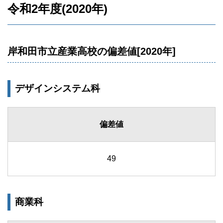
令和2年度(2020年)
岸和田市立産業高校の偏差値[2020年]
デザインシステム科
偏差値
49
商業科