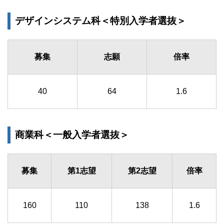
デザインシステム科＜特別入学者選抜＞
募集
志願
倍率
40
64
1.6
商業科＜一般入学者選抜＞
募集
第1志望
第2志望
倍率
160
110
138
1.6