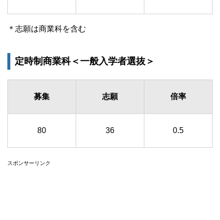
＊志願は商業科を含む
定時制商業科＜一般入学者選抜＞
募集
志願
倍率
80
36
0.5
スポンサーリンク