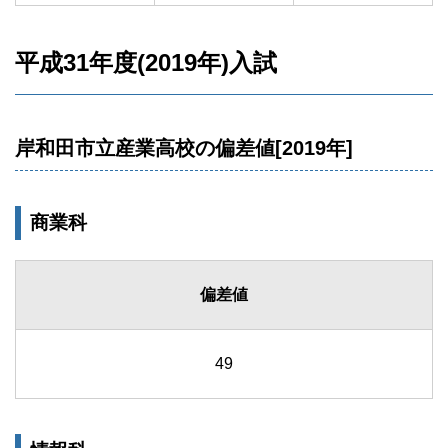
平成31年度(2019年)入試
岸和田市立産業高校の偏差値[2019年]
商業科
偏差値
49