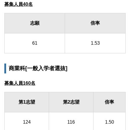
募集人員40名
志願
倍率
61
1.53
商業科[一般入学者選抜]
募集人員160名
第1志望
第2志望
倍率
124
116
1.50