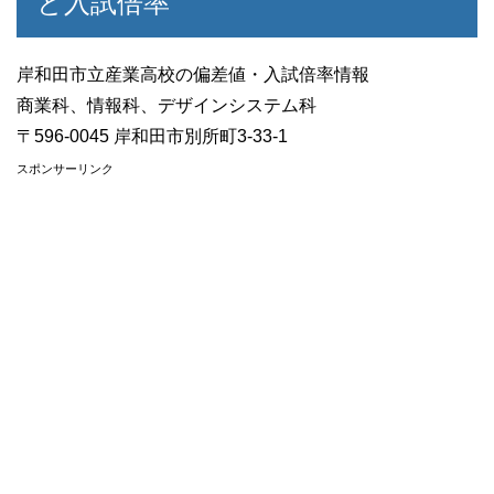
と入試倍率
岸和田市立産業高校の偏差値・入試倍率情報
商業科、情報科、デザインシステム科
〒596-0045 岸和田市別所町3-33-1
スポンサーリンク