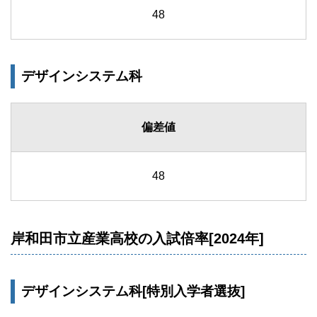
48
デザインシステム科
偏差値
48
岸和田市立産業高校の入試倍率[2024年]
デザインシステム科[特別入学者選抜]