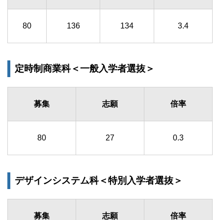
80
136
134
3.4
定時制商業科＜一般入学者選抜＞
募集
志願
倍率
80
27
0.3
デザインシステム科＜特別入学者選抜＞
募集
志願
倍率