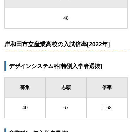
48
岸和田市立産業高校の入試倍率[2022年]
デザインシステム科[特別入学者選抜]
募集
志願
倍率
40
67
1.68