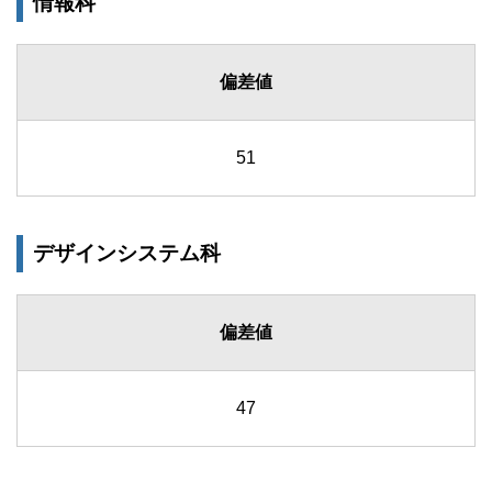
情報科
偏差値
51
デザインシステム科
偏差値
47