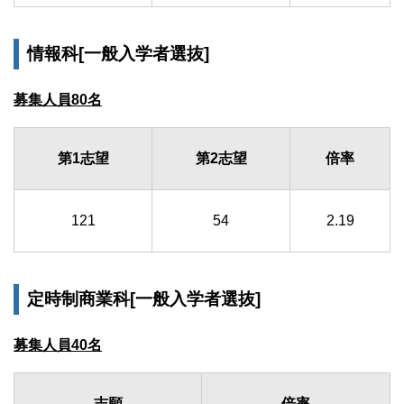
情報科[一般入学者選抜]
募集人員80名
第1志望
第2志望
倍率
121
54
2.19
定時制商業科[一般入学者選抜]
募集人員40名
志願
倍率