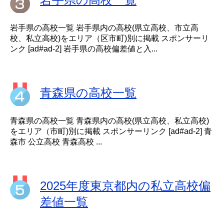
岩手県の高校一覧 岩手県内の高校(県立高校、市立高
校、私立高校)をエリア（区市町)別に掲載 スポンサーリ
ンク [ad#ad-2] 岩手県の高校偏差値と入...
青森県の高校一覧
青森県の高校一覧 青森県内の高校(県立高校、私立高校)
をエリア（市町)別に掲載 スポンサーリンク [ad#ad-2] 青
森市 公立高校 青森高校 ...
2025年度東京都内の私立高校偏
差値一覧