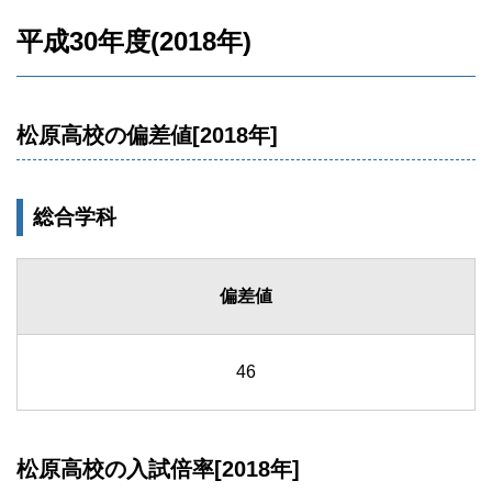
平成30年度(2018年)
松原高校の偏差値[2018年]
総合学科
偏差値
46
松原高校の入試倍率[2018年]