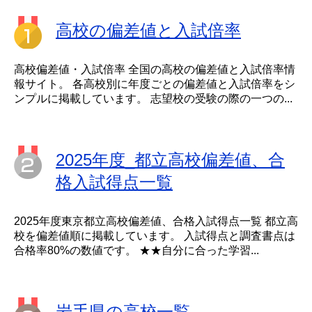
高校の偏差値と入試倍率
高校偏差値・入試倍率 全国の高校の偏差値と入試倍率情
報サイト。 各高校別に年度ごとの偏差値と入試倍率をシ
ンプルに掲載しています。 志望校の受験の際の一つの...
2025年度_都立高校偏差値、合
格入試得点一覧
2025年度東京都立高校偏差値、合格入試得点一覧 都立高
校を偏差値順に掲載しています。 入試得点と調査書点は
合格率80%の数値です。 ★★自分に合った学習...
岩手県の高校一覧