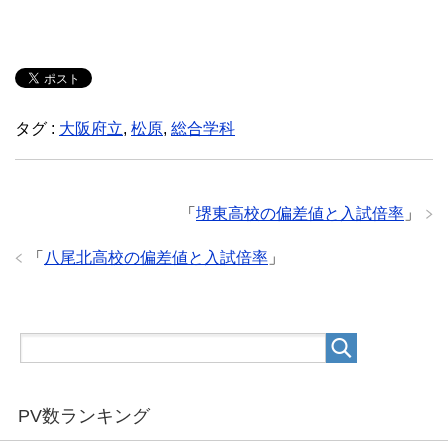
タグ :
大阪府立
,
松原
,
総合学科
「
堺東高校の偏差値と入試倍率
」
「
八尾北高校の偏差値と入試倍率
」
PV数ランキング