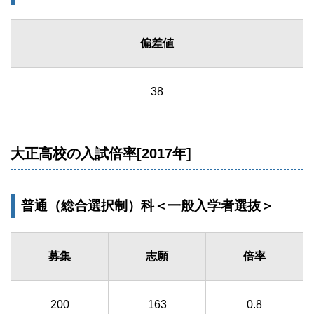
偏差値
38
大正高校の入試倍率[2017年]
普通（総合選択制）科＜一般入学者選抜＞
募集
志願
倍率
200
163
0.8