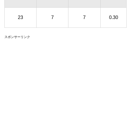
23
7
7
0.30
スポンサーリンク