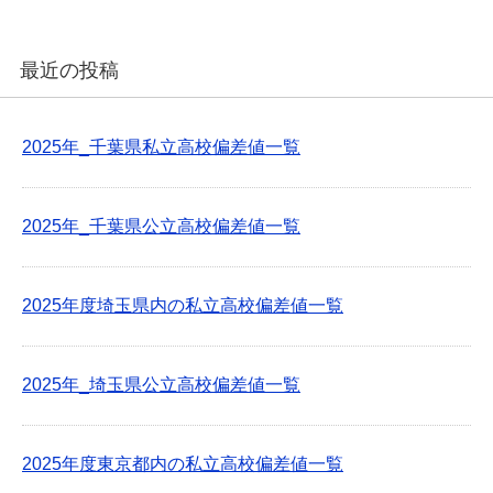
最近の投稿
2025年_千葉県私立高校偏差値一覧
2025年_千葉県公立高校偏差値一覧
2025年度埼玉県内の私立高校偏差値一覧
2025年_埼玉県公立高校偏差値一覧
2025年度東京都内の私立高校偏差値一覧