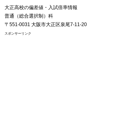
大正高校の偏差値・入試倍率情報
普通（総合選択制）科
〒551-0031 大阪市大正区泉尾7-11-20
スポンサーリンク