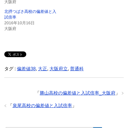
大阪府
北摂つばさ高校の偏差値と入
試倍率
2016年10月16日
大阪府
タグ :
偏差値38
,
大正
,
大阪府立
,
普通科
「
勝山高校の偏差値と入試倍率_大阪府
」
「
泉尾高校の偏差値と入試倍率
」