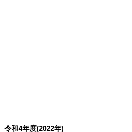
令和4年度(2022年)