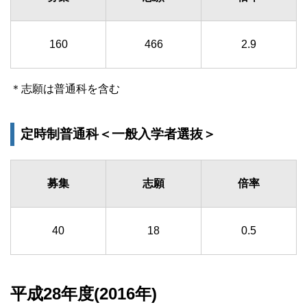
160
466
2.9
＊志願は普通科を含む
定時制普通科＜一般入学者選抜＞
募集
志願
倍率
40
18
0.5
平成28年度(2016年)