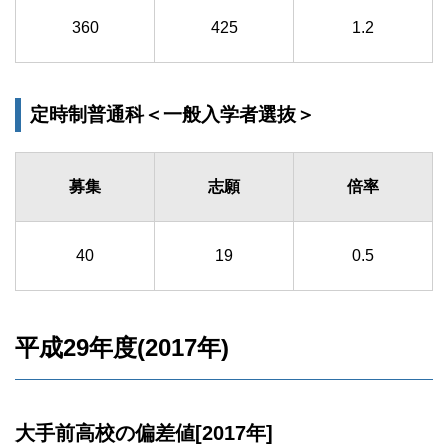
360
425
1.2
定時制普通科＜一般入学者選抜＞
募集
志願
倍率
40
19
0.5
平成29年度(2017年)
大手前高校の偏差値[2017年]