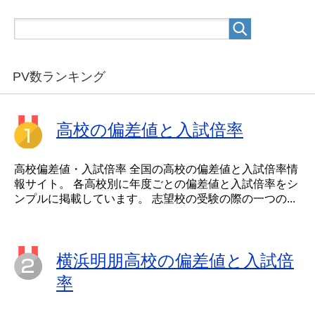
PV数ランキング
高校の偏差値と入試倍率
高校偏差値・入試倍率 全国の高校の偏差値と入試倍率情
報サイト。 各高校別に年度ごとの偏差値と入試倍率をシ
ンプルに掲載しています。 志望校の受験の際の一つの...
横浜明朋高校の偏差値と入試倍
率