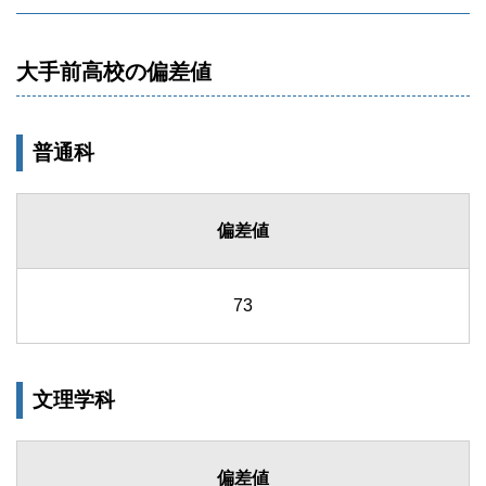
大手前高校の偏差値
普通科
偏差値
73
文理学科
偏差値